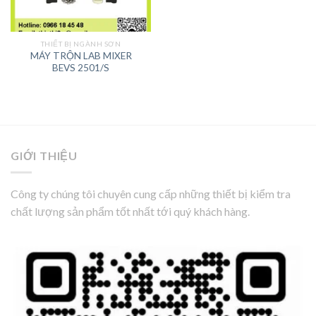
THIẾT BỊ NGÀNH SƠN
MÁY TRỘN LAB MIXER
BEVS 2501/S
GIỚI THIỆU
Công ty chúng tôi chuyên cung cấp những thiết bị kiểm tra
chất lượng sản phẩm tốt nhất tới quý khách hàng.