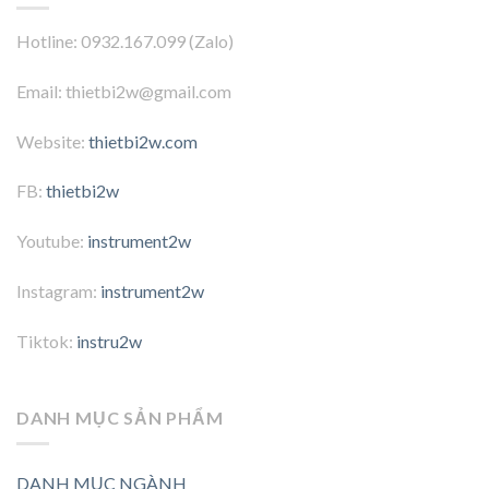
Hotline: 0932.167.099 (Zalo)
Email: thietbi2w@gmail.com
Website:
thietbi2w.com
FB:
thietbi2w
Youtube:
instrument2w
Instagram:
instrument2w
Tiktok:
instru2w
DANH MỤC SẢN PHẨM
DANH MỤC NGÀNH