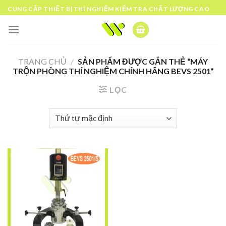
Skip
CUNG CẤP THIẾT BỊ THÍ NGHIỆM KIỂM TRA CHẤT LƯỢNG CAO
to
content
TRANG CHỦ
/
SẢN PHẨM ĐƯỢC GẮN THẺ “MÁY
TRỘN PHÒNG THÍ NGHIỆM CHÍNH HÃNG BEVS 2501”
LỌC