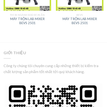
THÍ BỊ NGÀNH BAO BÌ IN ẤN
BEVS
MÁY TRỘN LAB MIXER
MÁY TRỘN LAB MIXER
BEVS 2501
BEVS 2501
GIỚI THIỆU
Công ty chúng tôi chuyên cung cấp những thiết bị kiểm tra
chất lượng sản phẩm tốt nhất tới quý khách hàng.