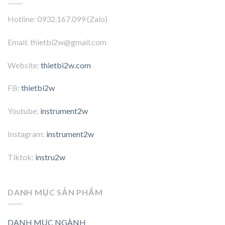
Hotline: 0932.167.099 (Zalo)
Email: thietbi2w@gmail.com
Website:
thietbi2w.com
FB:
thietbi2w
Youtube:
instrument2w
Instagram:
instrument2w
Tiktok:
instru2w
DANH MỤC SẢN PHẨM
DANH MỤC NGÀNH