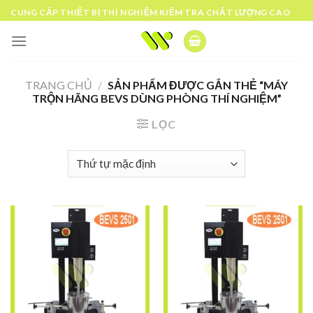
Skip
CUNG CẤP THIẾT BỊ THÍ NGHIỆM KIỂM TRA CHẤT LƯỢNG CAO
to
content
TRANG CHỦ
/
SẢN PHẨM ĐƯỢC GẮN THẺ “MÁY
TRỘN HÃNG BEVS DÙNG PHÒNG THÍ NGHIỆM”
LỌC