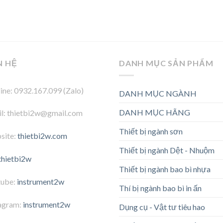
N HỆ
DANH MỤC SẢN PHẨM
ine: 0932.167.099 (Zalo)
DANH MỤC NGÀNH
DANH MỤC HÃNG
l: thietbi2w@gmail.com
Thiết bị ngành sơn
site:
thietbi2w.com
Thiết bị ngành Dệt - Nhuộm
thietbi2w
Thiết bị ngành bao bì nhựa
tube:
instrument2w
Thí bị ngành bao bì in ấn
agram:
instrument2w
Dụng cụ - Vật tư tiêu hao