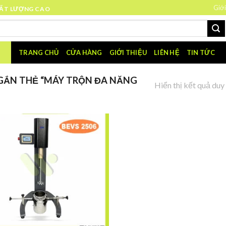
Giới
HẤT LƯỢNG CAO
TRANG CHỦ
CỬA HÀNG
GIỚI THIỆU
LIÊN HỆ
TIN TỨC
GẮN THẺ “MÁY TRỘN ĐA NĂNG
Hiển thị kết quả duy