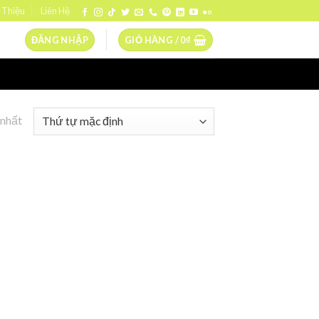
 Thiệu
Liên Hệ
ĐĂNG NHẬP
GIỎ HÀNG /
0
₫
 nhất