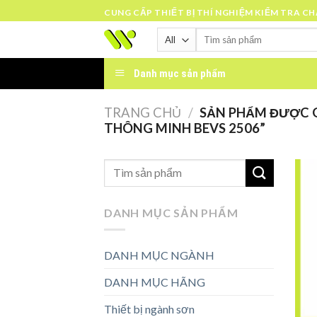
Skip
CUNG CẤP THIẾT BỊ THÍ NGHIỆM KIỂM TRA C
to
Tìm
content
kiếm:
Danh mục sản phẩm
TRANG CHỦ
/
SẢN PHẨM ĐƯỢC 
THÔNG MINH BEVS 2506”
DANH MỤC SẢN PHẨM
DANH MỤC NGÀNH
DANH MỤC HÃNG
Thiết bị ngành sơn