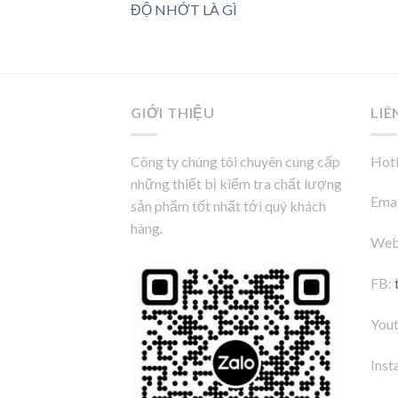
ĐỘ NHỚT LÀ GÌ
GIỚI THIỆU
LIÊ
Công ty chúng tôi chuyên cung cấp
Hotl
những thiết bị kiểm tra chất lượng
Emai
sản phẩm tốt nhất tới quý khách
hàng.
Web
FB:
You
Inst