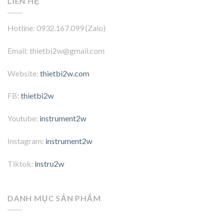
LIÊN HỆ
Hotline: 0932.167.099 (Zalo)
Email: thietbi2w@gmail.com
Website:
thietbi2w.com
FB:
thietbi2w
Youtube:
instrument2w
Instagram:
instrument2w
Tiktok:
instru2w
DANH MỤC SẢN PHẨM