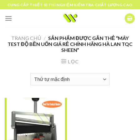
Skip
CUNG CẤP THIẾT BỊ THÍ NGHIỆM KIỂM TRA CHẤT LƯỢNG CAO
to
content
TRANG CHỦ
/
SẢN PHẨM ĐƯỢC GẮN THẺ “MÁY
TEST ĐỘ BỀN UỐN GIÁ RẺ CHÍNH HÃNG HÀ LAN TQC
SHEEN”
LỌC