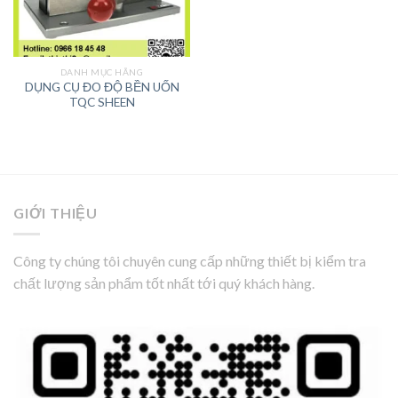
DANH MỤC HÃNG
DỤNG CỤ ĐO ĐỘ BỀN UỐN
TQC SHEEN
GIỚI THIỆU
Công ty chúng tôi chuyên cung cấp những thiết bị kiểm tra
chất lượng sản phẩm tốt nhất tới quý khách hàng.