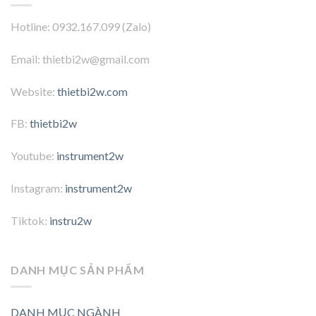
Hotline: 0932.167.099 (Zalo)
Email: thietbi2w@gmail.com
Website:
thietbi2w.com
FB:
thietbi2w
Youtube:
instrument2w
Instagram:
instrument2w
Tiktok:
instru2w
DANH MỤC SẢN PHẨM
DANH MỤC NGÀNH