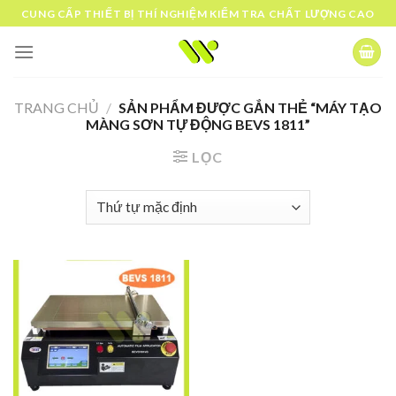
Skip
CUNG CẤP THIẾT BỊ THÍ NGHIỆM KIỂM TRA CHẤT LƯỢNG CAO
to
content
TRANG CHỦ
/
SẢN PHẨM ĐƯỢC GẮN THẺ “MÁY TẠO
MÀNG SƠN TỰ ĐỘNG BEVS 1811”
LỌC