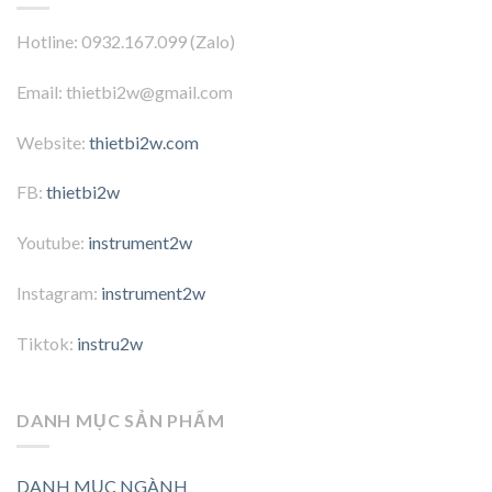
Hotline: 0932.167.099 (Zalo)
Email: thietbi2w@gmail.com
Website:
thietbi2w.com
FB:
thietbi2w
Youtube:
instrument2w
Instagram:
instrument2w
Tiktok:
instru2w
DANH MỤC SẢN PHẨM
DANH MỤC NGÀNH