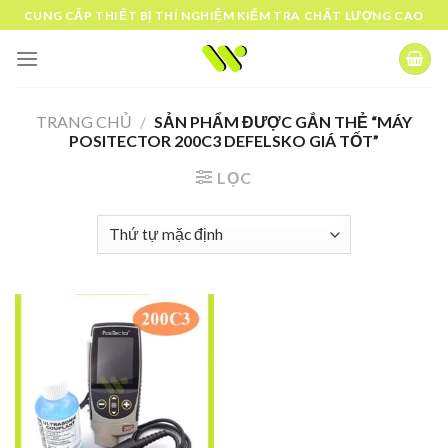
Skip
CUNG CẤP THIẾT BỊ THÍ NGHIỆM KIỂM TRA CHẤT LƯỢNG CAO
to
content
TRANG CHỦ
/
SẢN PHẨM ĐƯỢC GẮN THẺ “MÁY
POSITECTOR 200C3 DEFELSKO GIÁ TỐT”
LỌC