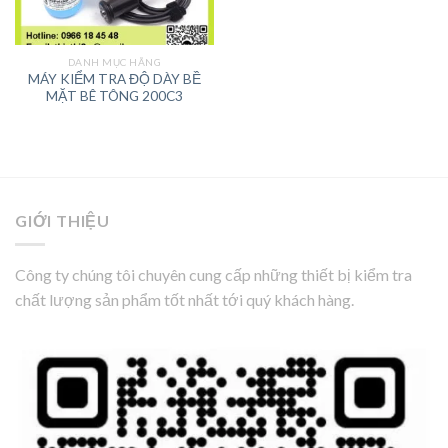
DANH MỤC HÃNG
MÁY KIỂM TRA ĐỘ DÀY BỀ
MẶT BÊ TÔNG 200C3
GIỚI THIỆU
Công ty chúng tôi chuyên cung cấp những thiết bị kiểm tra
chất lượng sản phẩm tốt nhất tới quý khách hàng.