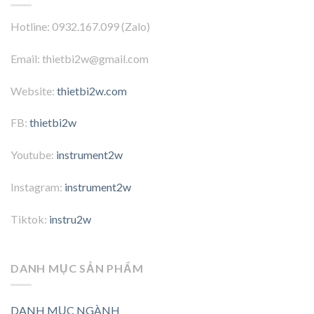
Hotline: 0932.167.099 (Zalo)
Email: thietbi2w@gmail.com
Website:
thietbi2w.com
FB:
thietbi2w
Youtube:
instrument2w
Instagram:
instrument2w
Tiktok:
instru2w
DANH MỤC SẢN PHẨM
DANH MỤC NGÀNH