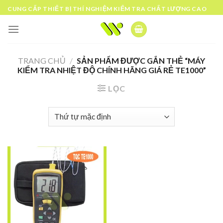
Skip
CUNG CẤP THIẾT BỊ THÍ NGHIỆM KIỂM TRA CHẤT LƯỢNG CAO
to
content
TRANG CHỦ
/
SẢN PHẨM ĐƯỢC GẮN THẺ “MÁY
KIỂM TRA NHIỆT ĐỘ CHÍNH HÃNG GIÁ RẺ TE1000”
LỌC