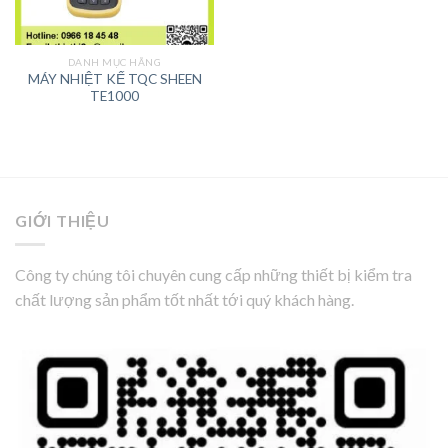
DANH MỤC HÃNG
MÁY NHIỆT KẾ TQC SHEEN
TE1000
GIỚI THIỆU
Công ty chúng tôi chuyên cung cấp những thiết bị kiểm tra
chất lượng sản phẩm tốt nhất tới quý khách hàng.