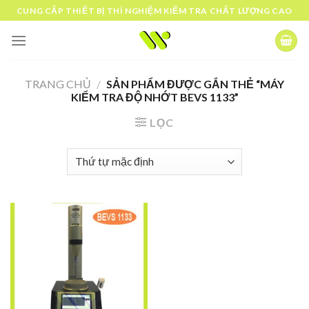
Skip
CUNG CẤP THIẾT BỊ THÍ NGHIỆM KIỂM TRA CHẤT LƯỢNG CAO
to
content
TRANG CHỦ
/
SẢN PHẨM ĐƯỢC GẮN THẺ “MÁY
KIỂM TRA ĐỘ NHỚT BEVS 1133”
LỌC