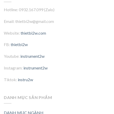
Hotline: 0932.167.099 (Zalo)
Email: thietbi2w@gmail.com
Website:
thietbi2w.com
FB:
thietbi2w
Youtube:
instrument2w
Instagram:
instrument2w
Tiktok:
instru2w
DANH MỤC SẢN PHẨM
DANH MỤC NGÀNH