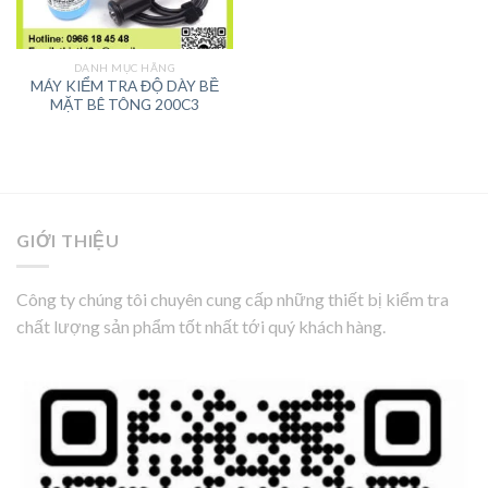
DANH MỤC HÃNG
MÁY KIỂM TRA ĐỘ DÀY BỀ
MẶT BÊ TÔNG 200C3
GIỚI THIỆU
Công ty chúng tôi chuyên cung cấp những thiết bị kiểm tra
chất lượng sản phẩm tốt nhất tới quý khách hàng.