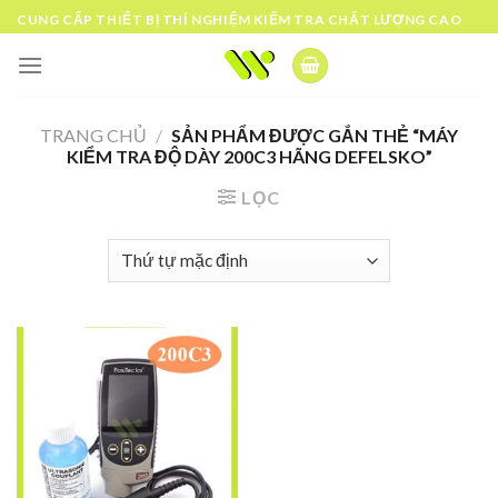
Skip
CUNG CẤP THIẾT BỊ THÍ NGHIỆM KIỂM TRA CHẤT LƯỢNG CAO
to
content
TRANG CHỦ
/
SẢN PHẨM ĐƯỢC GẮN THẺ “MÁY
KIỂM TRA ĐỘ DÀY 200C3 HÃNG DEFELSKO”
LỌC