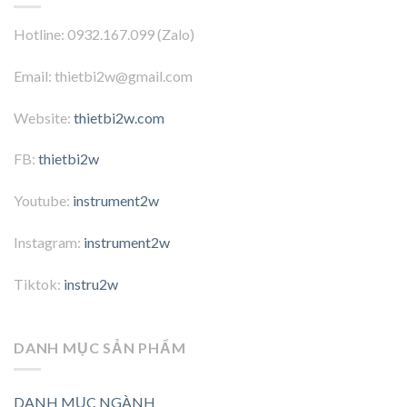
Hotline: 0932.167.099 (Zalo)
Email: thietbi2w@gmail.com
Website:
thietbi2w.com
FB:
thietbi2w
Youtube:
instrument2w
Instagram:
instrument2w
Tiktok:
instru2w
DANH MỤC SẢN PHẨM
DANH MỤC NGÀNH