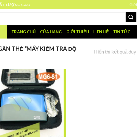
Giới
HẤT LƯỢNG CAO
TRANG CHỦ
CỬA HÀNG
GIỚI THIỆU
LIÊN HỆ
TIN TỨC
ẮN THẺ “MÁY KIỂM TRA ĐỘ
Hiển thị kết quả duy