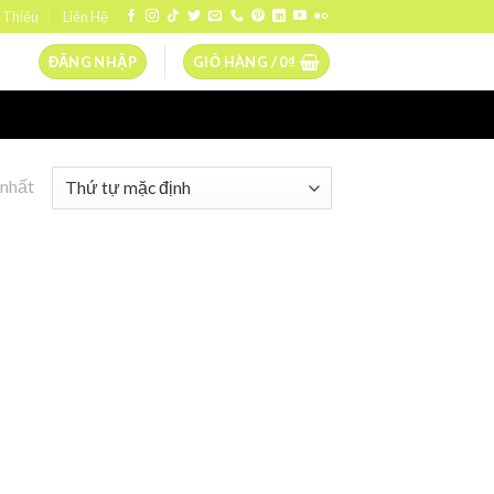
 Thiệu
Liên Hệ
ĐĂNG NHẬP
GIỎ HÀNG /
0
₫
 nhất