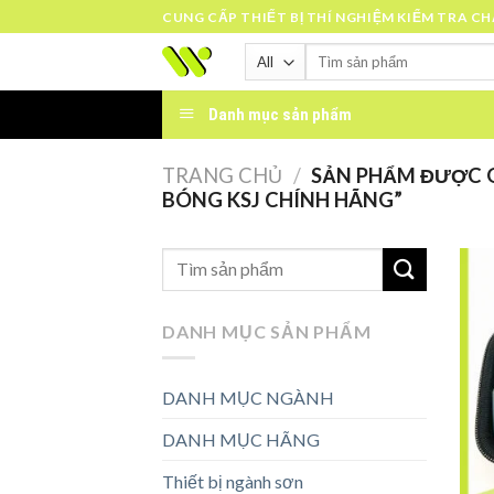
Skip
CUNG CẤP THIẾT BỊ THÍ NGHIỆM KIỂM TRA C
to
Tìm
content
kiếm:
Danh mục sản phẩm
TRANG CHỦ
/
SẢN PHẨM ĐƯỢC G
BÓNG KSJ CHÍNH HÃNG”
DANH MỤC SẢN PHẨM
DANH MỤC NGÀNH
DANH MỤC HÃNG
Thiết bị ngành sơn