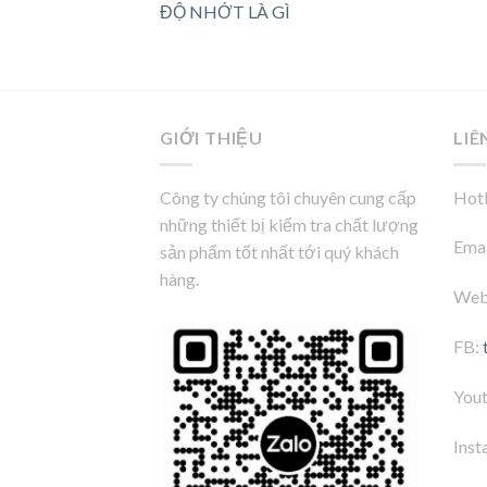
ĐỘ NHỚT LÀ GÌ
GIỚI THIỆU
LIÊ
Công ty chúng tôi chuyên cung cấp
Hotl
những thiết bị kiểm tra chất lượng
Emai
sản phẩm tốt nhất tới quý khách
hàng.
Web
FB:
You
Inst