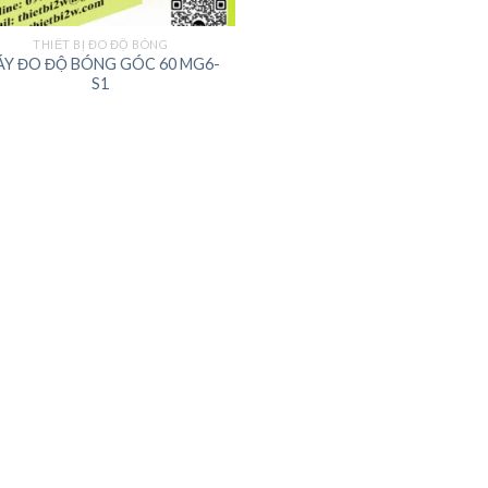
THIẾT BỊ ĐO ĐỘ BÓNG
Y ĐO ĐỘ BÓNG GÓC 60 MG6-
S1