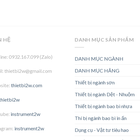
N HỆ
DANH MỤC SẢN PHẨM
ine: 0932.167.099 (Zalo)
DANH MỤC NGÀNH
DANH MỤC HÃNG
l: thietbi2w@gmail.com
Thiết bị ngành sơn
site:
thietbi2w.com
Thiết bị ngành Dệt - Nhuộm
thietbi2w
Thiết bị ngành bao bì nhựa
tube:
instrument2w
Thí bị ngành bao bì in ấn
agram:
instrument2w
Dụng cụ - Vật tư tiêu hao