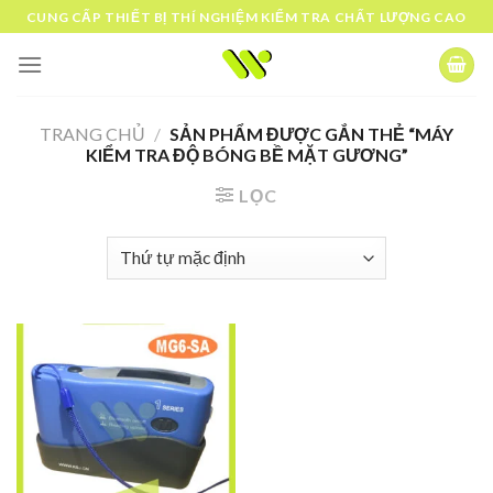
Skip
CUNG CẤP THIẾT BỊ THÍ NGHIỆM KIỂM TRA CHẤT LƯỢNG CAO
to
content
TRANG CHỦ
/
SẢN PHẨM ĐƯỢC GẮN THẺ “MÁY
KIỂM TRA ĐỘ BÓNG BỀ MẶT GƯƠNG”
LỌC