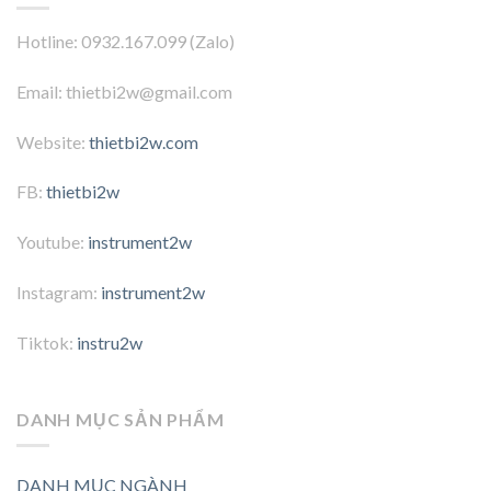
Hotline: 0932.167.099 (Zalo)
Email: thietbi2w@gmail.com
Website:
thietbi2w.com
FB:
thietbi2w
Youtube:
instrument2w
Instagram:
instrument2w
Tiktok:
instru2w
DANH MỤC SẢN PHẨM
DANH MỤC NGÀNH