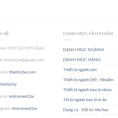
N HỆ
DANH MỤC SẢN PHẨM
ine: 0932.167.099 (Zalo)
DANH MỤC NGÀNH
DANH MỤC HÃNG
l: thietbi2w@gmail.com
Thiết bị ngành sơn
site:
thietbi2w.com
Thiết bị ngành Dệt - Nhuộm
thietbi2w
Thiết bị ngành bao bì nhựa
tube:
instrument2w
Thí bị ngành bao bì in ấn
agram:
instrument2w
Dụng cụ - Vật tư tiêu hao