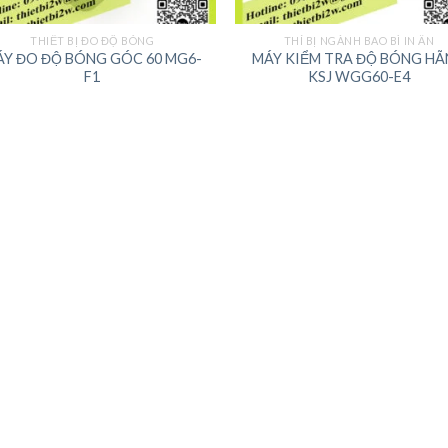
THIẾT BỊ ĐO ĐỘ BÓNG
THÍ BỊ NGÀNH BAO BÌ IN ẤN
Y ĐO ĐỘ BÓNG GÓC 60 MG6-
MÁY KIỂM TRA ĐỘ BÓNG H
F1
KSJ WGG60-E4