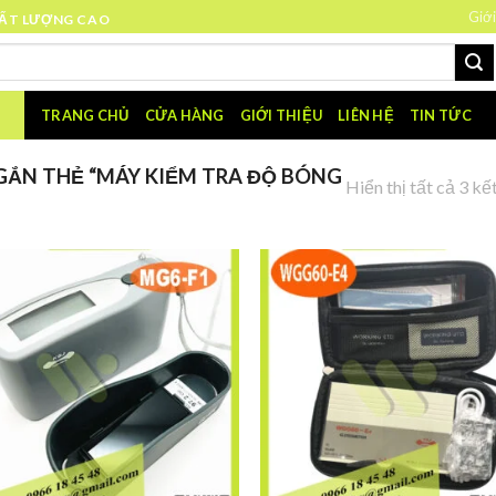
Giới
HẤT LƯỢNG CAO
TRANG CHỦ
CỬA HÀNG
GIỚI THIỆU
LIÊN HỆ
TIN TỨC
ẮN THẺ “MÁY KIỂM TRA ĐỘ BÓNG
Hiển thị tất cả 3 kế