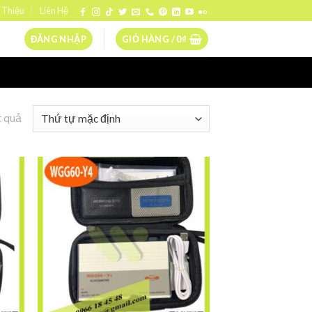
 Thiệu
Liên Hệ
ĐĂNG NHẬP
GIỎ HÀNG /
0
₫
t quả