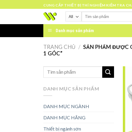
Skip
CUNG CẤP THIẾT BỊ THÍ NGHIỆM KIỂM TRA C
to
Tìm
content
kiếm:
Danh mục sản phẩm
TRANG CHỦ
/
SẢN PHẨM ĐƯỢC G
1 GÓC”
DANH MỤC SẢN PHẨM
DANH MỤC NGÀNH
DANH MỤC HÃNG
Thiết bị ngành sơn