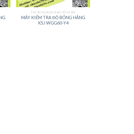
THÍ BỊ NGÀNH BAO BÌ IN ẤN
ÃNG
MÁY KIỂM TRA ĐỘ BÓNG HÃNG
KSJ WGG60-Y4