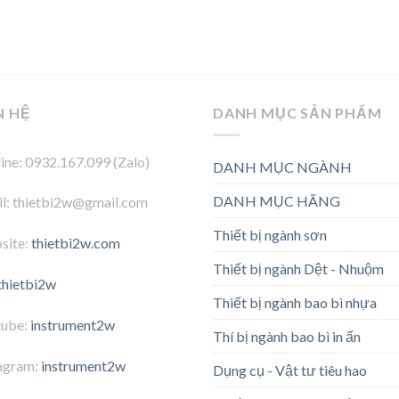
N HỆ
DANH MỤC SẢN PHẨM
ine: 0932.167.099 (Zalo)
DANH MỤC NGÀNH
DANH MỤC HÃNG
l: thietbi2w@gmail.com
Thiết bị ngành sơn
site:
thietbi2w.com
Thiết bị ngành Dệt - Nhuộm
thietbi2w
Thiết bị ngành bao bì nhựa
tube:
instrument2w
Thí bị ngành bao bì in ấn
agram:
instrument2w
Dụng cụ - Vật tư tiêu hao