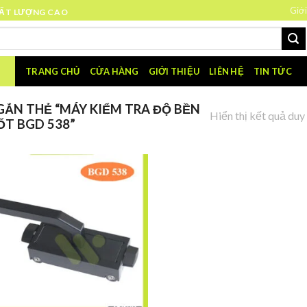
Giới
HẤT LƯỢNG CAO
TRANG CHỦ
CỬA HÀNG
GIỚI THIỆU
LIÊN HỆ
TIN TỨC
ẮN THẺ “MÁY KIỂM TRA ĐỘ BỀN
Hiển thị kết quả duy
ỐT BGD 538”