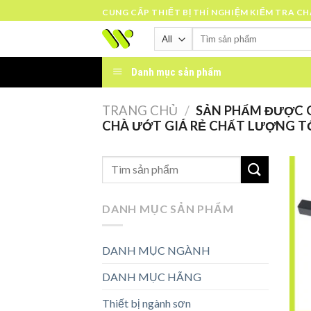
Skip
CUNG CẤP THIẾT BỊ THÍ NGHIỆM KIỂM TRA C
to
Tìm
content
kiếm:
Danh mục sản phẩm
TRANG CHỦ
/
SẢN PHẨM ĐƯỢC G
CHÀ ƯỚT GIÁ RẺ CHẤT LƯỢNG T
DANH MỤC SẢN PHẨM
DANH MỤC NGÀNH
DANH MỤC HÃNG
Thiết bị ngành sơn