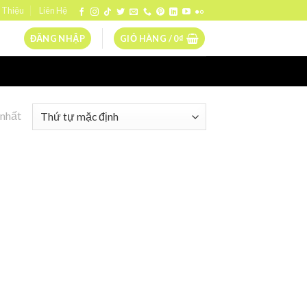
 Thiệu
Liên Hệ
ĐĂNG NHẬP
GIỎ HÀNG /
0
₫
 nhất