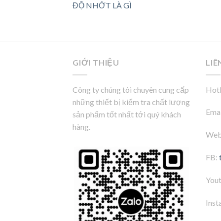
ĐỘ NHỚT LÀ GÌ
GIỚI THIỆU
LIÊ
Công ty chúng tôi chuyên cung cấp
Hotl
những thiết bị kiểm tra chất lượng
Emai
sản phẩm tốt nhất tới quý khách
hàng.
Web
FB:
You
Inst