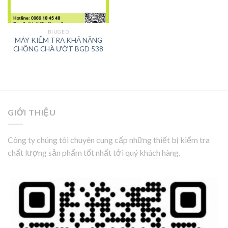
BIUGED
MÁY KIỂM TRA KHẢ NĂNG
CHỐNG CHÀ ƯỚT BGD 538
GIỚI THIỆU
Công ty chúng tôi chuyên cung cấp những thiết bị kiểm tra
chất lượng sản phẩm tốt nhất tới quý khách hàng.