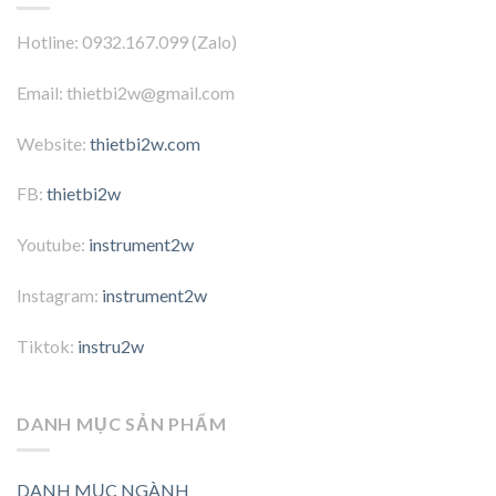
Hotline: 0932.167.099 (Zalo)
Email: thietbi2w@gmail.com
Website:
thietbi2w.com
FB:
thietbi2w
Youtube:
instrument2w
Instagram:
instrument2w
Tiktok:
instru2w
DANH MỤC SẢN PHẨM
DANH MỤC NGÀNH