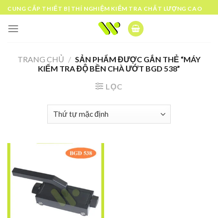
Skip
CUNG CẤP THIẾT BỊ THÍ NGHIỆM KIỂM TRA CHẤT LƯỢNG CAO
to
content
TRANG CHỦ
/
SẢN PHẨM ĐƯỢC GẮN THẺ “MÁY
KIỂM TRA ĐỘ BỀN CHÀ ƯỚT BGD 538”
LỌC