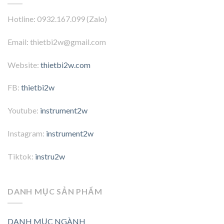
Hotline: 0932.167.099 (Zalo)
Email: thietbi2w@gmail.com
Website:
thietbi2w.com
FB:
thietbi2w
Youtube:
instrument2w
Instagram:
instrument2w
Tiktok:
instru2w
DANH MỤC SẢN PHẨM
DANH MỤC NGÀNH