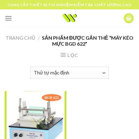
Skip
CUNG CẤP THIẾT BỊ THÍ NGHIỆM KIỂM TRA CHẤT LƯỢNG CAO
to
content
TRANG CHỦ
/
SẢN PHẨM ĐƯỢC GẮN THẺ “MÁY KÉO
MỰC BGD 622”
LỌC