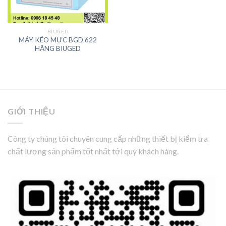
BIUGED
MÁY KÉO MỰC BGD 622
HÃNG BIUGED
GIỚI THIỆU
Công ty chúng tôi chuyên cung cấp những thiết bị kiểm tra
chất lượng sản phẩm tốt nhất tới quý khách hàng.