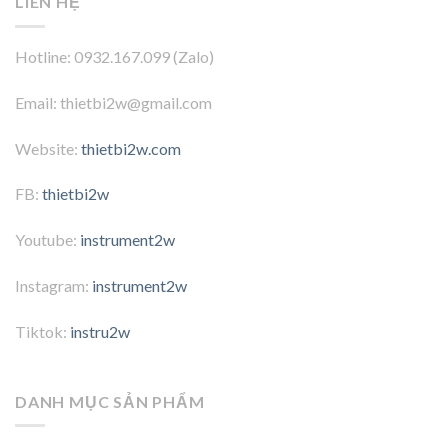
LIÊN HỆ
Hotline: 0932.167.099 (Zalo)
Email: thietbi2w@gmail.com
Website:
thietbi2w.com
FB:
thietbi2w
Youtube:
instrument2w
Instagram:
instrument2w
Tiktok:
instru2w
DANH MỤC SẢN PHẨM