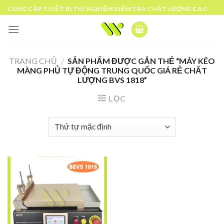
Skip
CUNG CẤP THIẾT BỊ THÍ NGHIỆM KIỂM TRA CHẤT LƯỢNG CAO
to
content
TRANG CHỦ
/
SẢN PHẨM ĐƯỢC GẮN THẺ “MÁY KÉO
MÀNG PHỦ TỰ ĐỘNG TRUNG QUỐC GIÁ RẺ CHẤT
LƯỢNG BVS 1818”
LỌC