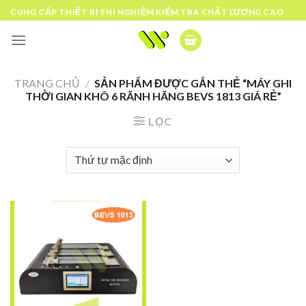
Skip
CUNG CẤP THIẾT BỊ THÍ NGHIỆM KIỂM TRA CHẤT LƯỢNG CAO
to
content
TRANG CHỦ
/
SẢN PHẨM ĐƯỢC GẮN THẺ “MÁY GHI
THỜI GIAN KHÔ 6 RÃNH HÃNG BEVS 1813 GIÁ RẺ”
LỌC