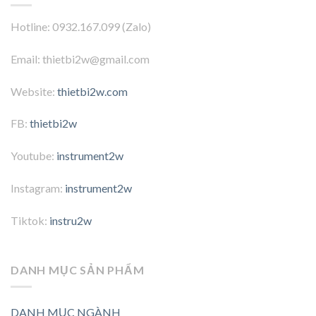
Hotline: 0932.167.099 (Zalo)
Email: thietbi2w@gmail.com
Website:
thietbi2w.com
FB:
thietbi2w
Youtube:
instrument2w
Instagram:
instrument2w
Tiktok:
instru2w
DANH MỤC SẢN PHẨM
DANH MỤC NGÀNH