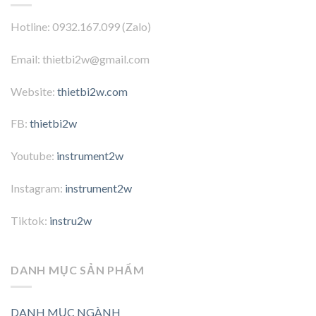
Hotline: 0932.167.099 (Zalo)
Email: thietbi2w@gmail.com
Website:
thietbi2w.com
FB:
thietbi2w
Youtube:
instrument2w
Instagram:
instrument2w
Tiktok:
instru2w
DANH MỤC SẢN PHẨM
DANH MỤC NGÀNH