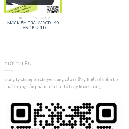
THIẾT BỊ KIỂM TRA UV
MÁY KIỂM TRA UV BGD 140
HÃNG BIUGED
GIỚI THIỆU
Công ty chúng tôi chuyên cung cấp những thiết bị kiểm tra
chất lượng sản phẩm tốt nhất tới quý khách hàng.