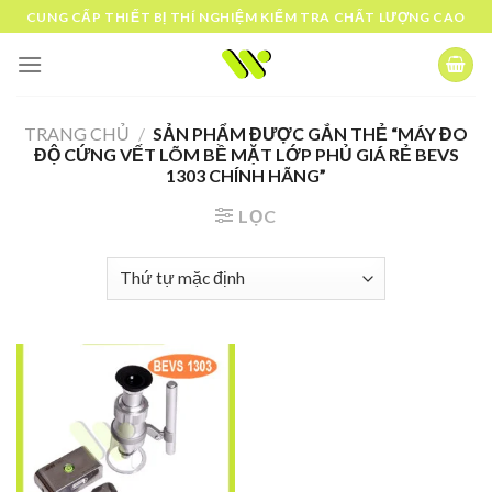
Skip
CUNG CẤP THIẾT BỊ THÍ NGHIỆM KIỂM TRA CHẤT LƯỢNG CAO
to
content
TRANG CHỦ
/
SẢN PHẨM ĐƯỢC GẮN THẺ “MÁY ĐO
ĐỘ CỨNG VẾT LÕM BỀ MẶT LỚP PHỦ GIÁ RẺ BEVS
1303 CHÍNH HÃNG”
LỌC