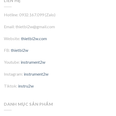
LIÊN HỆ
Hotline: 0932.167.099 (Zalo)
Email: thietbi2w@gmail.com
Website:
thietbi2w.com
FB:
thietbi2w
Youtube:
instrument2w
Instagram:
instrument2w
Tiktok:
instru2w
DANH MỤC SẢN PHẨM