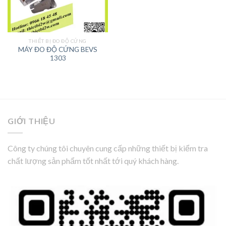
THIẾT BỊ ĐO ĐỘ CỨNG
MÁY ĐO ĐỘ CỨNG BEVS
1303
GIỚI THIỆU
Công ty chúng tôi chuyên cung cấp những thiết bị kiểm tra
chất lượng sản phẩm tốt nhất tới quý khách hàng.