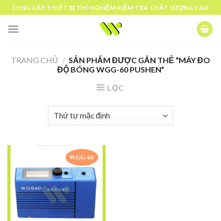
Skip
CUNG CẤP THIẾT BỊ THÍ NGHIỆM KIỂM TRA CHẤT LƯỢNG CAO
to
content
TRANG CHỦ
/
SẢN PHẨM ĐƯỢC GẮN THẺ “MÁY ĐO
ĐỘ BÓNG WGG-60 PUSHEN”
LỌC