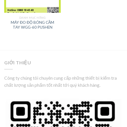
DANH MỤC HÃNG
MÁY ĐO ĐỘ BÓNG CẦM
TAY WGG-60 PUSHEN
GIỚI THIỆU
Công ty chúng tôi chuyên cung cấp những thiết bị kiểm tra
chất lượng sản phẩm tốt nhất tới quý khách hàng.