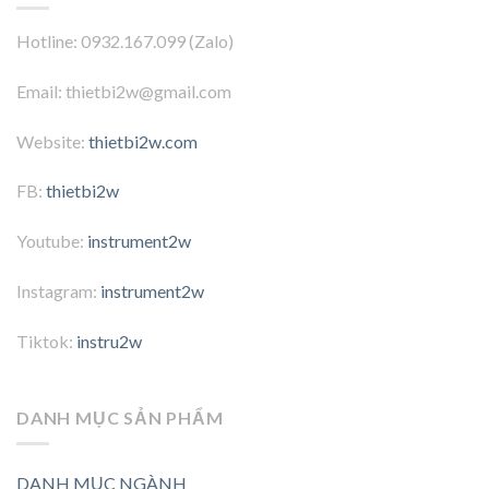
Hotline: 0932.167.099 (Zalo)
Email: thietbi2w@gmail.com
Website:
thietbi2w.com
FB:
thietbi2w
Youtube:
instrument2w
Instagram:
instrument2w
Tiktok:
instru2w
DANH MỤC SẢN PHẨM
DANH MỤC NGÀNH