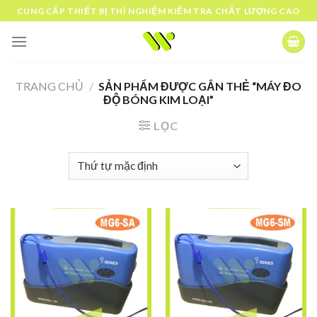
Skip
CUNG CẤP THIẾT BỊ THÍ NGHIỆM KIỂM TRA CHẤT LƯỢNG CAO
to
content
TRANG CHỦ
/
SẢN PHẨM ĐƯỢC GẮN THẺ “MÁY ĐO
ĐỘ BÓNG KIM LOẠI”
LỌC