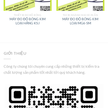
THIẾT BỊ ĐO ĐỘ BÓNG
THÍ BỊ NGÀNH BAO BÌ IN ẤN
MÁY ĐO ĐỘ BÓNG KIM
MÁY ĐO ĐỘ BÓNG KIM
LOẠI HÃNG KSJ
LOẠI MG6-SM
GIỚI THIỆU
Công ty chúng tôi chuyên cung cấp những thiết bị kiểm tra
chất lượng sản phẩm tốt nhất tới quý khách hàng.