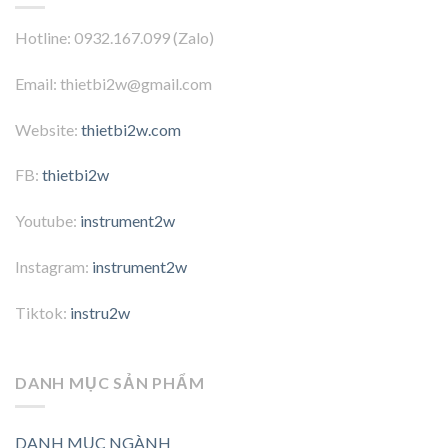
Hotline: 0932.167.099 (Zalo)
Email: thietbi2w@gmail.com
Website:
thietbi2w.com
FB:
thietbi2w
Youtube:
instrument2w
Instagram:
instrument2w
Tiktok:
instru2w
DANH MỤC SẢN PHẨM
DANH MỤC NGÀNH