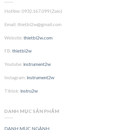
Hotline: 0932.167.099 (Zalo)
Email: thietbi2w@gmail.com
Website:
thietbi2w.com
FB:
thietbi2w
Youtube:
instrument2w
Instagram:
instrument2w
Tiktok:
instru2w
DANH MỤC SẢN PHẨM
DANH MỤC NGÀNH