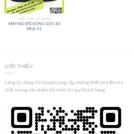
THIẾT BỊ ĐO ĐỘ BÓNG
MÁY ĐO ĐỘ BÓNG GÓC 60
MG6-S1
GIỚI THIỆU
Công ty chúng tôi chuyên cung cấp những thiết bị kiểm tra
chất lượng sản phẩm tốt nhất tới quý khách hàng.