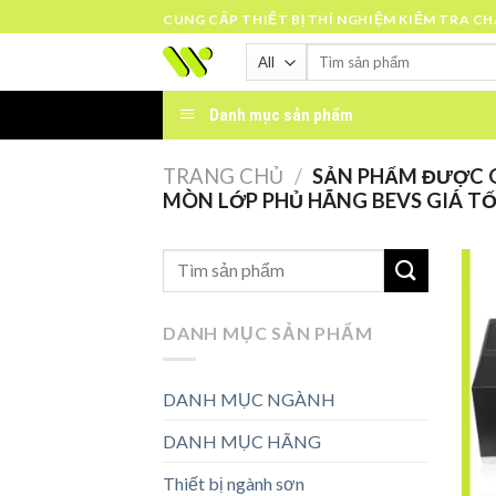
Skip
CUNG CẤP THIẾT BỊ THÍ NGHIỆM KIỂM TRA C
to
Tìm
content
kiếm:
Danh mục sản phẩm
TRANG CHỦ
/
SẢN PHẨM ĐƯỢC G
MÒN LỚP PHỦ HÃNG BEVS GIÁ TỐ
DANH MỤC SẢN PHẨM
DANH MỤC NGÀNH
DANH MỤC HÃNG
Thiết bị ngành sơn