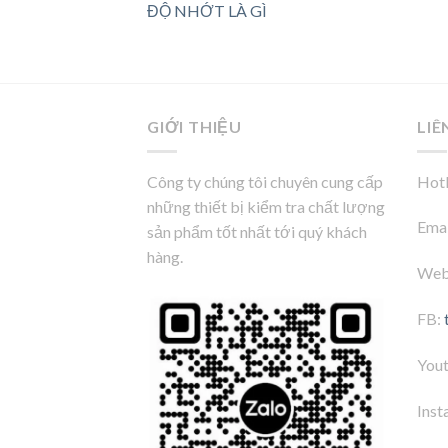
ĐỘ NHỚT LÀ GÌ
GIỚI THIỆU
LIÊ
Công ty chúng tôi chuyên cung cấp
Hotl
những thiết bị kiểm tra chất lượng
Emai
sản phẩm tốt nhất tới quý khách
hàng.
Web
FB:
You
Inst