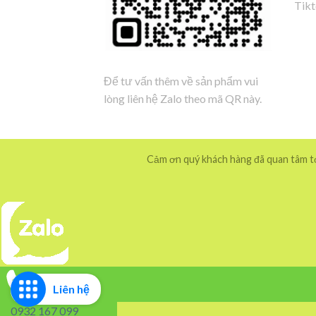
Tik
Để tư vấn thêm về sản phẩm vui
lòng liên hệ Zalo theo mã QR này.
Cảm ơn quý khách hàng đã quan tâm tới
Liên hệ
0932 167 099