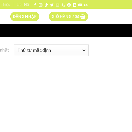
 Thiệu
Liên Hệ
ĐĂNG NHẬP
GIỎ HÀNG /
0
₫
 nhất