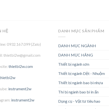
N HỆ
DANH MỤC SẢN PHẨM
ine: 0932.167.099 (Zalo)
DANH MỤC NGÀNH
DANH MỤC HÃNG
l: thietbi2w@gmail.com
Thiết bị ngành sơn
site:
thietbi2w.com
Thiết bị ngành Dệt - Nhuộm
thietbi2w
Thiết bị ngành bao bì nhựa
tube:
instrument2w
Thí bị ngành bao bì in ấn
agram:
instrument2w
Dụng cụ - Vật tư tiêu hao