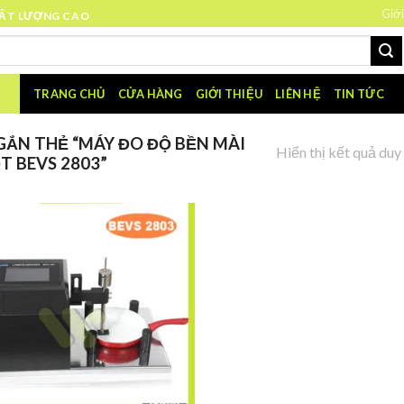
Giới
HẤT LƯỢNG CAO
TRANG CHỦ
CỬA HÀNG
GIỚI THIỆU
LIÊN HỆ
TIN TỨC
ẮN THẺ “MÁY ĐO ĐỘ BỀN MÀI
Hiển thị kết quả duy
T BEVS 2803”