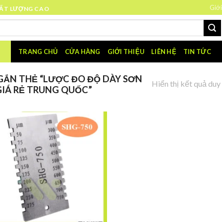
Giới
HẤT LƯỢNG CAO
TRANG CHỦ
CỬA HÀNG
GIỚI THIỆU
LIÊN HỆ
TIN TỨC
ẮN THẺ “LƯỢC ĐO ĐỘ DÀY SƠN
Hiển thị kết quả duy
IÁ RẺ TRUNG QUỐC”