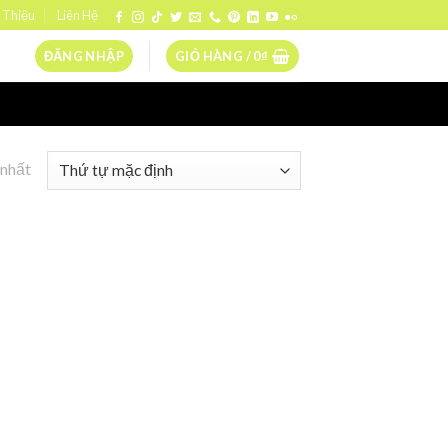
 Thiệu
Liên Hệ
ĐĂNG NHẬP
GIỎ HÀNG /
0
₫
 nhất