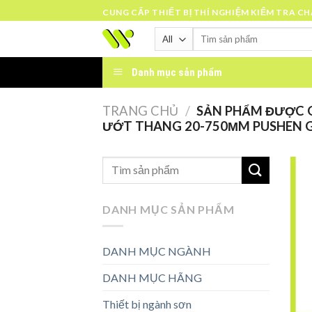
Skip
CUNG CẤP THIẾT BỊ THÍ NGHIỆM KIỂM TRA C
to
Tìm
content
kiếm:
Danh mục sản phẩm
TRANG CHỦ
/
SẢN PHẨM ĐƯỢC G
ƯỚT THANG 20-750ΜM PUSHEN G
DANH MỤC SẢN PHẨM
DANH MỤC NGÀNH
DANH MỤC HÃNG
Thiết bị ngành sơn