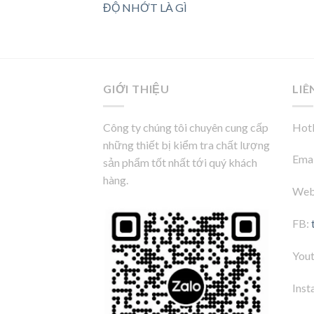
ĐỘ NHỚT LÀ GÌ
GIỚI THIỆU
LIÊ
Công ty chúng tôi chuyên cung cấp
Hotl
những thiết bị kiểm tra chất lượng
Emai
sản phẩm tốt nhất tới quý khách
hàng.
Web
FB:
You
Inst