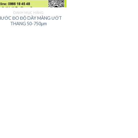
DANH MỤC HÃNG
HƯỚC ĐO ĐỘ DÀY MÀNG ƯỚT
THANG 50-750µm