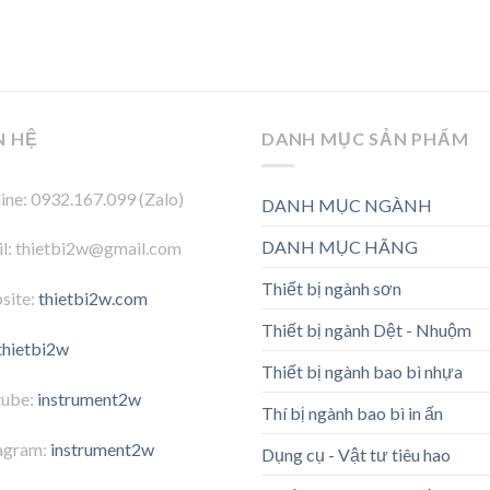
N HỆ
DANH MỤC SẢN PHẨM
ine: 0932.167.099 (Zalo)
DANH MỤC NGÀNH
DANH MỤC HÃNG
l: thietbi2w@gmail.com
Thiết bị ngành sơn
site:
thietbi2w.com
Thiết bị ngành Dệt - Nhuộm
thietbi2w
Thiết bị ngành bao bì nhựa
tube:
instrument2w
Thí bị ngành bao bì in ấn
agram:
instrument2w
Dụng cụ - Vật tư tiêu hao