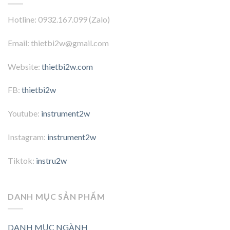
Hotline: 0932.167.099 (Zalo)
Email: thietbi2w@gmail.com
Website:
thietbi2w.com
FB:
thietbi2w
Youtube:
instrument2w
Instagram:
instrument2w
Tiktok:
instru2w
DANH MỤC SẢN PHẨM
DANH MỤC NGÀNH