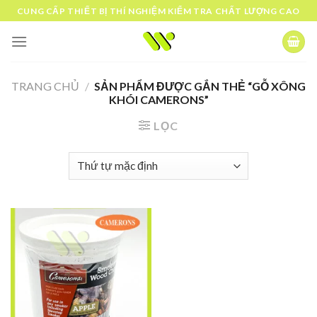
Skip
CUNG CẤP THIẾT BỊ THÍ NGHIỆM KIỂM TRA CHẤT LƯỢNG CAO
to
content
TRANG CHỦ
/
SẢN PHẨM ĐƯỢC GẮN THẺ “GỖ XÔNG
KHÓI CAMERONS”
LỌC