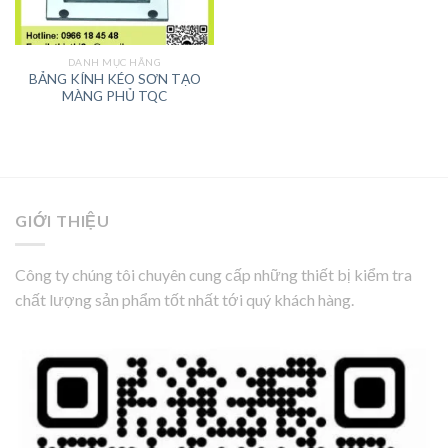
DANH MỤC HÃNG
BẢNG KÍNH KÉO SƠN TẠO
MÀNG PHỦ TQC
GIỚI THIỆU
Công ty chúng tôi chuyên cung cấp những thiết bị kiểm tra
chất lượng sản phẩm tốt nhất tới quý khách hàng.