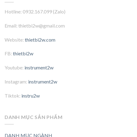
Hotline: 0932.167.099 (Zalo)
Email: thietbi2w@gmail.com
Website:
thietbi2w.com
FB:
thietbi2w
Youtube:
instrument2w
Instagram:
instrument2w
Tiktok:
instru2w
DANH MỤC SẢN PHẨM
DANH MỤC NGÀNH