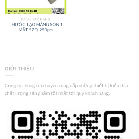
DANH MỤC HÃNG
THƯỚC TẠO MÀNG SƠN 1
MẶT SZQ-250µm
GIỚI THIỆU
Công ty chúng tôi chuyên cung cấp những thiết bị kiểm tra
chất lượng sản phẩm tốt nhất tới quý khách hàng.