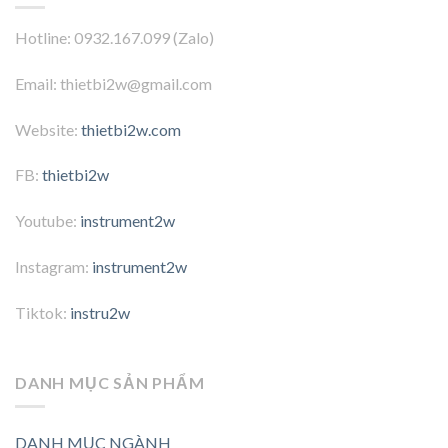
Hotline: 0932.167.099 (Zalo)
Email: thietbi2w@gmail.com
Website:
thietbi2w.com
FB:
thietbi2w
Youtube:
instrument2w
Instagram:
instrument2w
Tiktok:
instru2w
DANH MỤC SẢN PHẨM
DANH MỤC NGÀNH