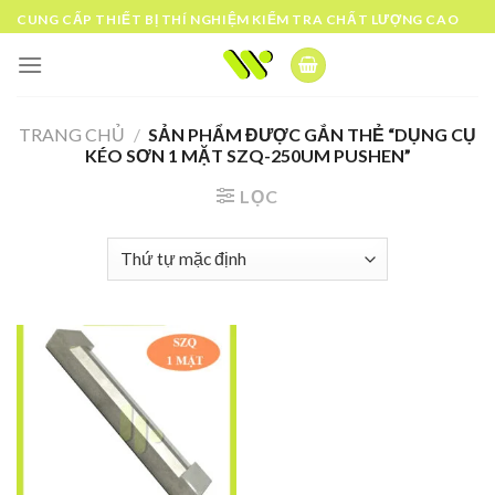
Skip
CUNG CẤP THIẾT BỊ THÍ NGHIỆM KIỂM TRA CHẤT LƯỢNG CAO
to
content
TRANG CHỦ
/
SẢN PHẨM ĐƯỢC GẮN THẺ “DỤNG CỤ
KÉO SƠN 1 MẶT SZQ-250UM PUSHEN”
LỌC