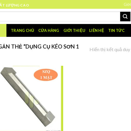
Giới
HẤT LƯỢNG CAO
TRANG CHỦ
CỬA HÀNG
GIỚI THIỆU
LIÊN HỆ
TIN TỨC
ẮN THẺ “DỤNG CỤ KÉO SƠN 1
Hiển thị kết quả duy