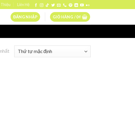
 Thiệu
Liên Hệ
ĐĂNG NHẬP
GIỎ HÀNG /
0
₫
 nhất