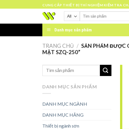
Skip
CUNG CẤP THIẾT BỊ THÍ NGHIỆM KIỂM TRA C
to
Tìm
content
kiếm:
Danh mục sản phẩm
TRANG CHỦ
/
SẢN PHẨM ĐƯỢC G
MẶT SZQ-250”
DANH MỤC SẢN PHẨM
DANH MỤC NGÀNH
DANH MỤC HÃNG
Thiết bị ngành sơn