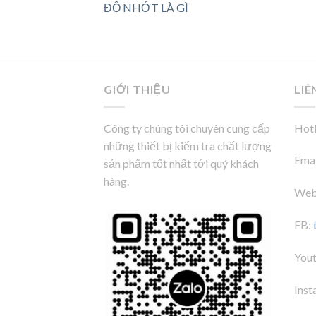
ĐỘ NHỚT LÀ GÌ
GIỚI THIỆU
LIÊ
Công ty chúng tôi chuyên cung cấp
Hotl
những thiết bị kiểm tra chất lượng
Emai
sản phẩm tốt nhất tới quý khách
hàng.
Web
FB:
You
Inst