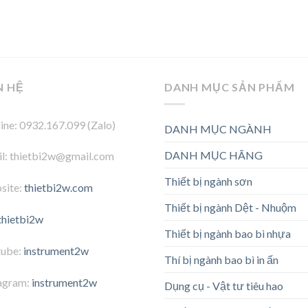
N HỆ
DANH MỤC SẢN PHẨM
ine: 0932.167.099 (Zalo)
DANH MỤC NGÀNH
DANH MỤC HÃNG
l: thietbi2w@gmail.com
Thiết bị ngành sơn
site:
thietbi2w.com
Thiết bị ngành Dệt - Nhuộm
thietbi2w
Thiết bị ngành bao bì nhựa
tube:
instrument2w
Thí bị ngành bao bì in ấn
agram:
instrument2w
Dụng cụ - Vật tư tiêu hao