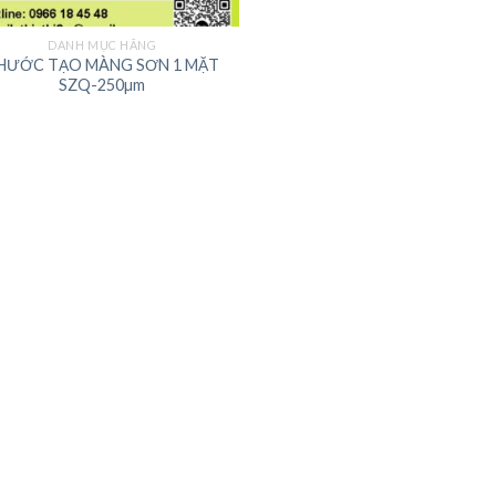
DANH MỤC HÃNG
HƯỚC TẠO MÀNG SƠN 1 MẶT
SZQ-250µm