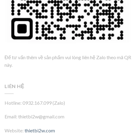
Để tư vấn thêm về sản phẩm vui lòng liên hệ Zalo theo mã QR
này.
LIÊN HỆ
Hotline: 0932.167.099 (Zalo)
Email: thietbi2w@gmail.com
Website:
thietbi2w.com