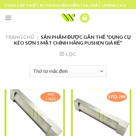
Skip
CUNG CẤP THIẾT BỊ THÍ NGHIỆM KIỂM TRA CHẤT LƯỢNG CAO
to
content
TRANG CHỦ
/
SẢN PHẨM ĐƯỢC GẮN THẺ “DỤNG CỤ
KÉO SƠN 1 MẶT CHÍNH HÃNG PUSHEN GIÁ RẺ”
LỌC