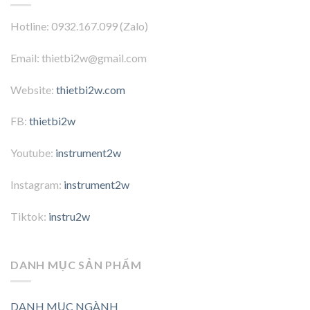
Hotline: 0932.167.099 (Zalo)
Email: thietbi2w@gmail.com
Website:
thietbi2w.com
FB:
thietbi2w
Youtube:
instrument2w
Instagram:
instrument2w
Tiktok:
instru2w
DANH MỤC SẢN PHẨM
DANH MỤC NGÀNH