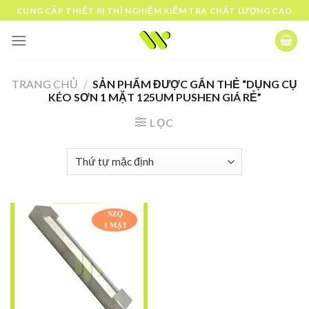
Skip
CUNG CẤP THIẾT BỊ THÍ NGHIỆM KIỂM TRA CHẤT LƯỢNG CAO
to
content
TRANG CHỦ
/
SẢN PHẨM ĐƯỢC GẮN THẺ “DỤNG CỤ
KÉO SƠN 1 MẶT 125UM PUSHEN GIÁ RẺ”
LỌC