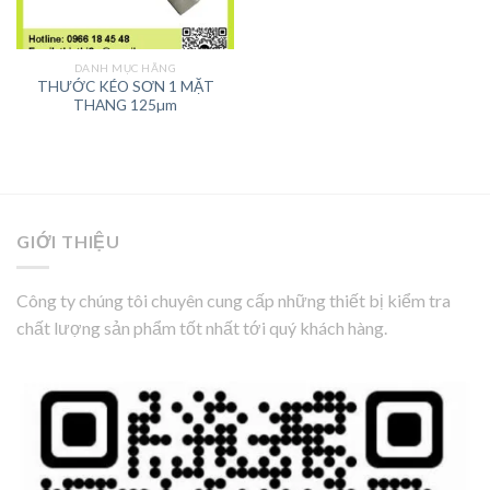
DANH MỤC HÃNG
THƯỚC KÉO SƠN 1 MẶT
THANG 125µm
GIỚI THIỆU
Công ty chúng tôi chuyên cung cấp những thiết bị kiểm tra
chất lượng sản phẩm tốt nhất tới quý khách hàng.