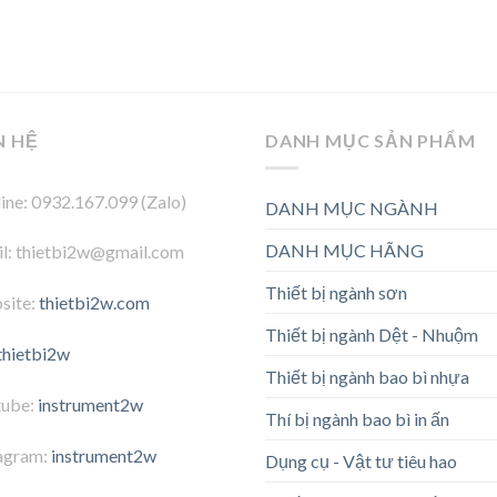
N HỆ
DANH MỤC SẢN PHẨM
ine: 0932.167.099 (Zalo)
DANH MỤC NGÀNH
DANH MỤC HÃNG
l: thietbi2w@gmail.com
Thiết bị ngành sơn
site:
thietbi2w.com
Thiết bị ngành Dệt - Nhuộm
thietbi2w
Thiết bị ngành bao bì nhựa
tube:
instrument2w
Thí bị ngành bao bì in ấn
agram:
instrument2w
Dụng cụ - Vật tư tiêu hao