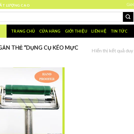
Giới
HẤT LƯỢNG CAO
TRANG CHỦ
CỬA HÀNG
GIỚI THIỆU
LIÊN HỆ
TIN TỨC
GẮN THẺ “DỤNG CỤ KÉO MỰC
Hiển thị kết quả duy