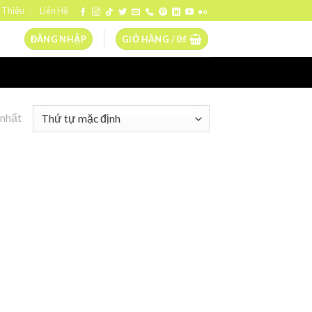
 Thiệu
Liên Hệ
ĐĂNG NHẬP
GIỎ HÀNG /
0
₫
 nhất