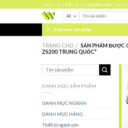
Skip
CUNG CẤP THIẾT BỊ THÍ NGHIỆM KIỂM TRA C
to
Tìm
content
kiếm:
Danh mục sản phẩm
TRANG CHỦ
/
SẢN PHẨM ĐƯỢC 
ZS200 TRUNG QUỐC”
DANH MỤC SẢN PHẨM
DANH MỤC NGÀNH
DANH MỤC HÃNG
Thiết bị ngành sơn