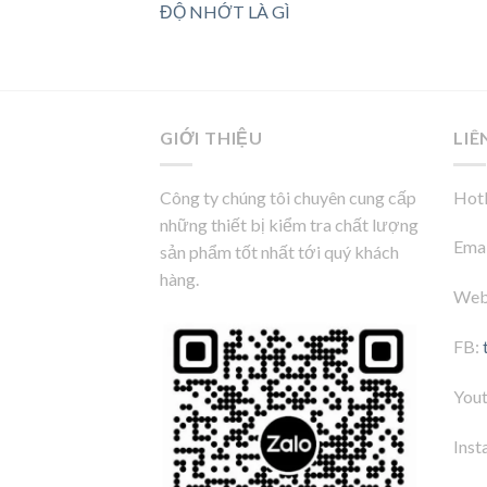
ĐỘ NHỚT LÀ GÌ
GIỚI THIỆU
LIÊ
Công ty chúng tôi chuyên cung cấp
Hotl
những thiết bị kiểm tra chất lượng
Emai
sản phẩm tốt nhất tới quý khách
hàng.
Web
FB:
You
Inst