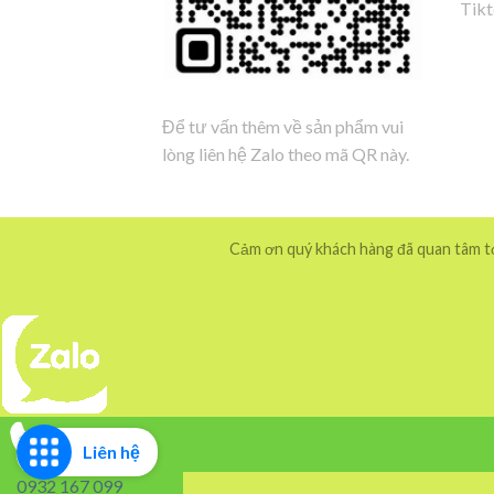
Tik
Để tư vấn thêm về sản phẩm vui
lòng liên hệ Zalo theo mã QR này.
Cảm ơn quý khách hàng đã quan tâm tới
Liên hệ
0932 167 099