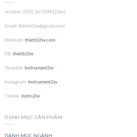
Hotline: 0932.167.099 (Zalo)
Email: thietbi2w@gmail.com
Website:
thietbi2w.com
FB:
thietbi2w
Youtube:
instrument2w
Instagram:
instrument2w
Tiktok:
instru2w
DANH MỤC SẢN PHẨM
DANH MỤC NGÀNH