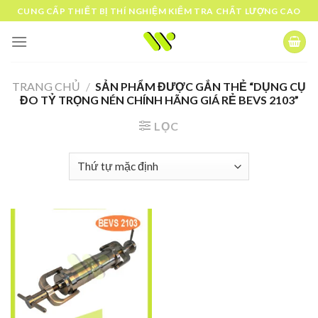
Skip
CUNG CẤP THIẾT BỊ THÍ NGHIỆM KIỂM TRA CHẤT LƯỢNG CAO
to
content
TRANG CHỦ
/
SẢN PHẨM ĐƯỢC GẮN THẺ “DỤNG CỤ
ĐO TỶ TRỌNG NÉN CHÍNH HÃNG GIÁ RẺ BEVS 2103”
LỌC