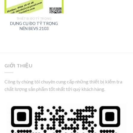
THIẾT BỊ ĐO TỶ TRỌNG
DỤNG CỤ ĐO TỶ TRỌNG
NÉN BEVS 2103
GIỚI THIỆU
Công ty chúng tôi chuyên cung cấp những thiết bị kiểm tra
chất lượng sản phẩm tốt nhất tới quý khách hàng.