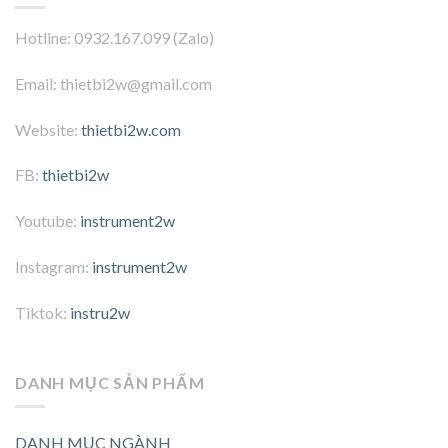
Hotline: 0932.167.099 (Zalo)
Email: thietbi2w@gmail.com
Website:
thietbi2w.com
FB:
thietbi2w
Youtube:
instrument2w
Instagram:
instrument2w
Tiktok:
instru2w
DANH MỤC SẢN PHẨM
DANH MỤC NGÀNH