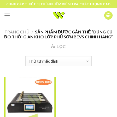
Skip
CUNG CẤP THIẾT BỊ THÍ NGHIỆM KIỂM TRA CHẤT LƯỢNG CAO
to
content
TRANG CHỦ
/
SẢN PHẨM ĐƯỢC GẮN THẺ “DỤNG CỤ
ĐO THỜI GIAN KHÔ LỚP PHỦ SƠN BEVS CHÍNH HÃNG”
LỌC