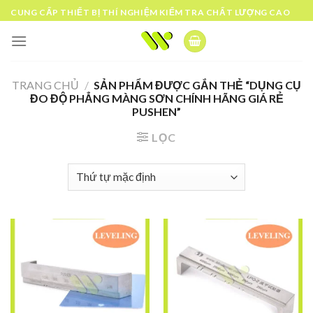
Skip
CUNG CẤP THIẾT BỊ THÍ NGHIỆM KIỂM TRA CHẤT LƯỢNG CAO
to
content
TRANG CHỦ
/
SẢN PHẨM ĐƯỢC GẮN THẺ “DỤNG CỤ
ĐO ĐỘ PHẲNG MÀNG SƠN CHÍNH HÃNG GIÁ RẺ
PUSHEN”
LỌC