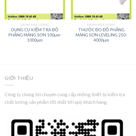
DANH MỤC HÃNG
DANH MỤC HÃNG
DỤNG CỤ KIỂM TRA ĐỘ
THƯỚC ĐO ĐỘ PHẲNG
PHẲNG MÀNG SƠN 100µm-
MÀNG SƠN LEVELING 250-
1000µm
4000µm
GIỚI THIỆU
Công ty chúng tôi chuyên cung cấp những thiết bị kiểm tra
chất lượng sản phẩm tốt nhất tới quý khách hàng.