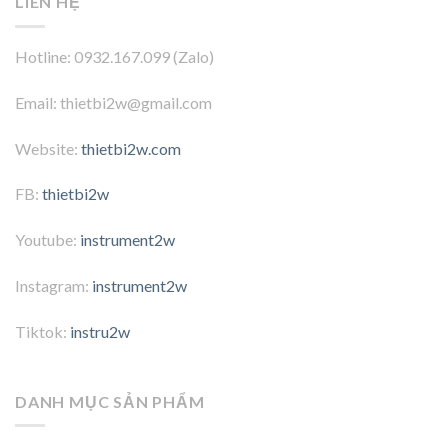
LIÊN HỆ
Hotline: 0932.167.099 (Zalo)
Email: thietbi2w@gmail.com
Website:
thietbi2w.com
FB:
thietbi2w
Youtube:
instrument2w
Instagram:
instrument2w
Tiktok:
instru2w
DANH MỤC SẢN PHẨM