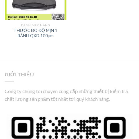
DANH MỤC HÃNG
THƯỚC ĐO ĐỘ MỊN 1
RÃNH QXD 100µm
GIỚI THIỆU
Công ty chúng tôi chuyên cung cấp những thiết bị kiểm tra
chất lượng sản phẩm tốt nhất tới quý khách hàng.