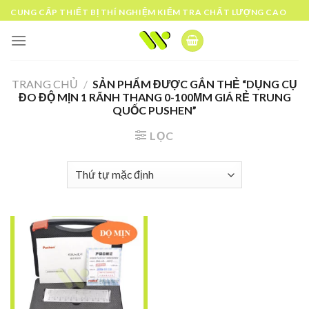
Skip
CUNG CẤP THIẾT BỊ THÍ NGHIỆM KIỂM TRA CHẤT LƯỢNG CAO
to
content
TRANG CHỦ
/
SẢN PHẨM ĐƯỢC GẮN THẺ “DỤNG CỤ
ĐO ĐỘ MỊN 1 RÃNH THANG 0-100ΜM GIÁ RẺ TRUNG
QUỐC PUSHEN”
LỌC