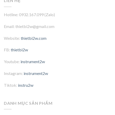
LIÊN HỆ
Hotline: 0932.167.099 (Zalo)
Email: thietbi2w@gmail.com
Website:
thietbi2w.com
FB:
thietbi2w
Youtube:
instrument2w
Instagram:
instrument2w
Tiktok:
instru2w
DANH MỤC SẢN PHẨM