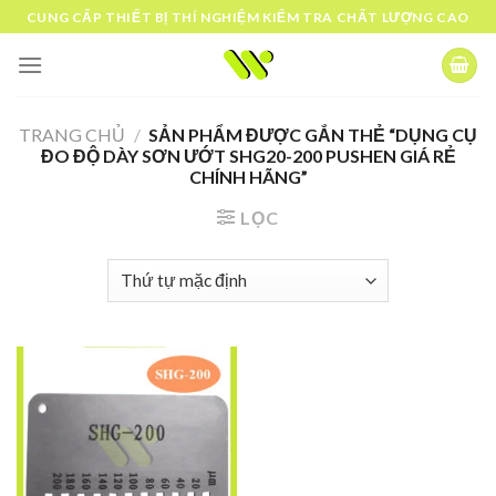
Skip
CUNG CẤP THIẾT BỊ THÍ NGHIỆM KIỂM TRA CHẤT LƯỢNG CAO
to
content
TRANG CHỦ
/
SẢN PHẨM ĐƯỢC GẮN THẺ “DỤNG CỤ
ĐO ĐỘ DÀY SƠN ƯỚT SHG20-200 PUSHEN GIÁ RẺ
CHÍNH HÃNG”
LỌC