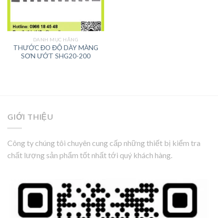
DANH MỤC HÃNG
THƯỚC ĐO ĐỘ DÀY MÀNG
SƠN ƯỚT SHG20-200
GIỚI THIỆU
Công ty chúng tôi chuyên cung cấp những thiết bị kiểm tra
chất lượng sản phẩm tốt nhất tới quý khách hàng.