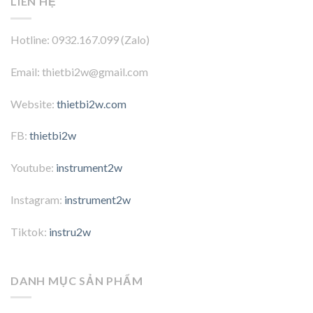
LIÊN HỆ
Hotline: 0932.167.099 (Zalo)
Email: thietbi2w@gmail.com
Website:
thietbi2w.com
FB:
thietbi2w
Youtube:
instrument2w
Instagram:
instrument2w
Tiktok:
instru2w
DANH MỤC SẢN PHẨM