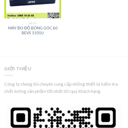
BEVS
MÁY ĐO ĐỘ BÓNG GÓC 60
BEVS 1501U
GIỚI THIỆU
Công ty chúng tôi chuyên cung cấp những thiết bị kiểm tra
chất lượng sản phẩm tốt nhất tới quý khách hàng.