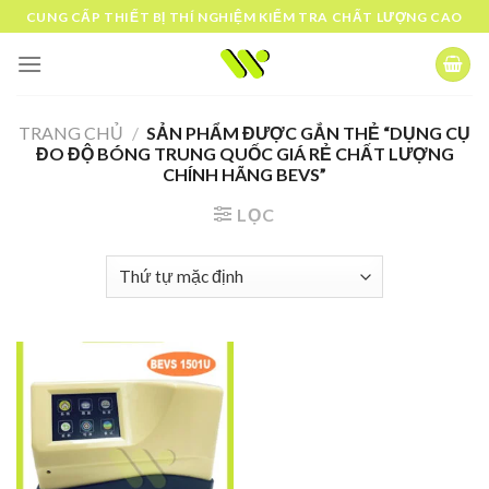
Skip
CUNG CẤP THIẾT BỊ THÍ NGHIỆM KIỂM TRA CHẤT LƯỢNG CAO
to
content
TRANG CHỦ
/
SẢN PHẨM ĐƯỢC GẮN THẺ “DỤNG CỤ
ĐO ĐỘ BÓNG TRUNG QUỐC GIÁ RẺ CHẤT LƯỢNG
CHÍNH HÃNG BEVS”
LỌC