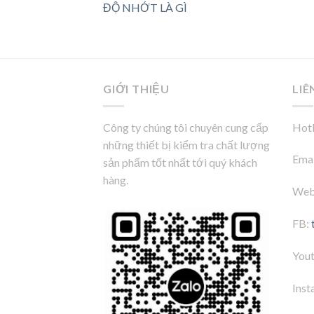
ĐỘ NHỚT LÀ GÌ
GIỚI THIỆU
LIÊ
Công ty chúng tôi chuyên cung cấp
Hotl
những thiết bị kiểm tra chất lượng
Emai
sản phẩm tốt nhất tới quý khách
hàng.
Web
FB:
You
Inst