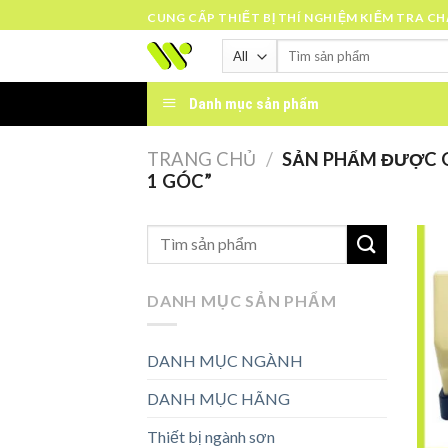
Skip
CUNG CẤP THIẾT BỊ THÍ NGHIỆM KIỂM TRA C
to
Tìm
content
kiếm:
Danh mục sản phẩm
TRANG CHỦ
/
SẢN PHẨM ĐƯỢC G
1 GÓC”
DANH MỤC SẢN PHẨM
DANH MỤC NGÀNH
DANH MỤC HÃNG
Thiết bị ngành sơn