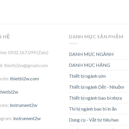
N HỆ
DANH MỤC SẢN PHẨM
ine: 0932.167.099 (Zalo)
DANH MỤC NGÀNH
DANH MỤC HÃNG
l: thietbi2w@gmail.com
Thiết bị ngành sơn
site:
thietbi2w.com
Thiết bị ngành Dệt - Nhuộm
thietbi2w
Thiết bị ngành bao bì nhựa
tube:
instrument2w
Thí bị ngành bao bì in ấn
agram:
instrument2w
Dụng cụ - Vật tư tiêu hao