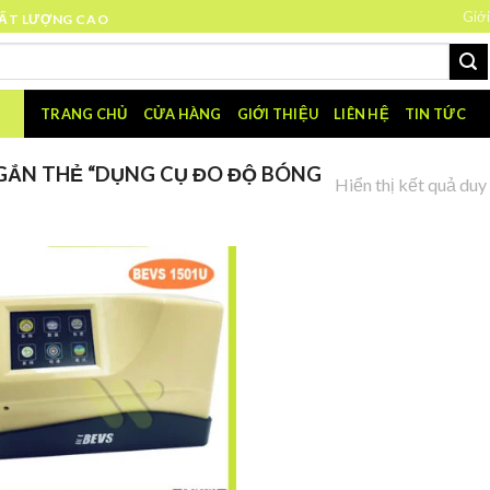
Giới
HẤT LƯỢNG CAO
TRANG CHỦ
CỬA HÀNG
GIỚI THIỆU
LIÊN HỆ
TIN TỨC
ẮN THẺ “DỤNG CỤ ĐO ĐỘ BÓNG
Hiển thị kết quả duy