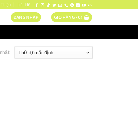
 Thiệu
Liên Hệ
ĐĂNG NHẬP
GIỎ HÀNG /
0
₫
 nhất