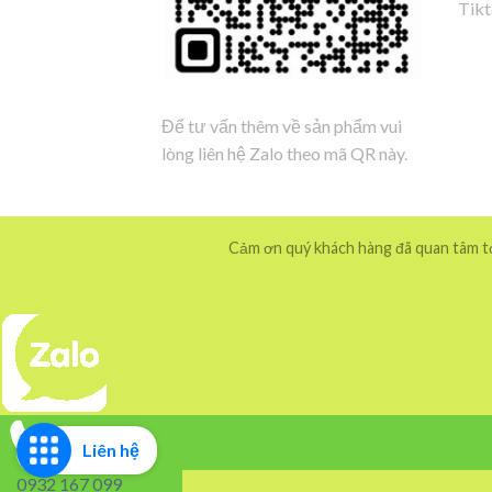
Tik
Để tư vấn thêm về sản phẩm vui
lòng liên hệ Zalo theo mã QR này.
Cảm ơn quý khách hàng đã quan tâm tới
Liên hệ
0932 167 099