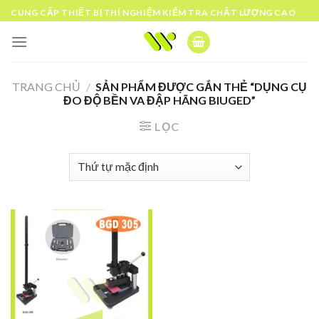
Skip
CUNG CẤP THIẾT BỊ THÍ NGHIỆM KIỂM TRA CHẤT LƯỢNG CAO
to
content
TRANG CHỦ
/
SẢN PHẨM ĐƯỢC GẮN THẺ “DỤNG CỤ
ĐO ĐỘ BỀN VA ĐẬP HÃNG BIUGED”
LỌC