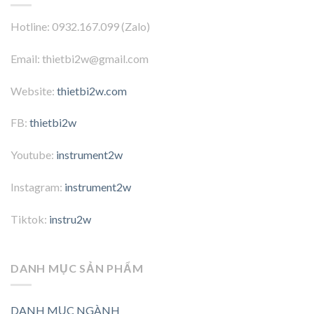
Hotline: 0932.167.099 (Zalo)
Email: thietbi2w@gmail.com
Website:
thietbi2w.com
FB:
thietbi2w
Youtube:
instrument2w
Instagram:
instrument2w
Tiktok:
instru2w
DANH MỤC SẢN PHẨM
DANH MỤC NGÀNH