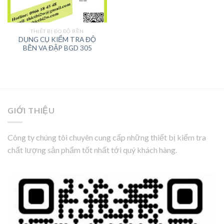
THIẾT BỊ ĐO ĐỘ BỀN
DỤNG CỤ KIỂM TRA ĐỘ
BỀN VA ĐẬP BGD 305
GIỚI THIỆU
Công ty chúng tôi chuyên cung cấp những thiết bị kiểm tra
chất lượng sản phẩm tốt nhất tới quý khách hàng.