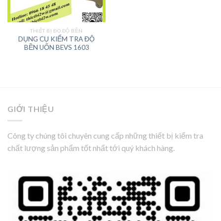
THIẾT BỊ ĐO ĐỘ BỀN
DỤNG CỤ KIỂM TRA ĐỘ
BỀN UỐN BEVS 1603
GIỚI THIỆU
Công ty chúng tôi chuyên cung cấp những thiết bị kiểm tra
chất lượng sản phẩm tốt nhất tới quý khách hàng.