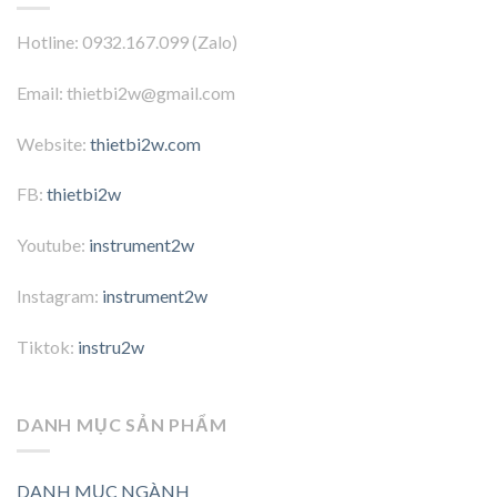
Hotline: 0932.167.099 (Zalo)
Email: thietbi2w@gmail.com
Website:
thietbi2w.com
FB:
thietbi2w
Youtube:
instrument2w
Instagram:
instrument2w
Tiktok:
instru2w
DANH MỤC SẢN PHẨM
DANH MỤC NGÀNH