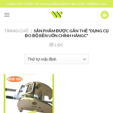
Skip
CUNG CẤP THIẾT BỊ THÍ NGHIỆM KIỂM TRA CHẤT LƯỢNG CAO
to
content
TRANG CHỦ
/
SẢN PHẨM ĐƯỢC GẮN THẺ “DỤNG CỤ
ĐO ĐỘ BỀN UỐN CHÍNH HÃNGC”
LỌC