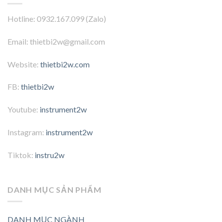
Hotline: 0932.167.099 (Zalo)
Email: thietbi2w@gmail.com
Website:
thietbi2w.com
FB:
thietbi2w
Youtube:
instrument2w
Instagram:
instrument2w
Tiktok:
instru2w
DANH MỤC SẢN PHẨM
DANH MỤC NGÀNH