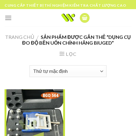
Skip
CUNG CẤP THIẾT BỊ THÍ NGHIỆM KIỂM TRA CHẤT LƯỢNG CAO
to
content
TRANG CHỦ
/
SẢN PHẨM ĐƯỢC GẮN THẺ “DỤNG CỤ
ĐO ĐỘ BỀN UỐN CHÍNH HÃNG BIUGED”
LỌC