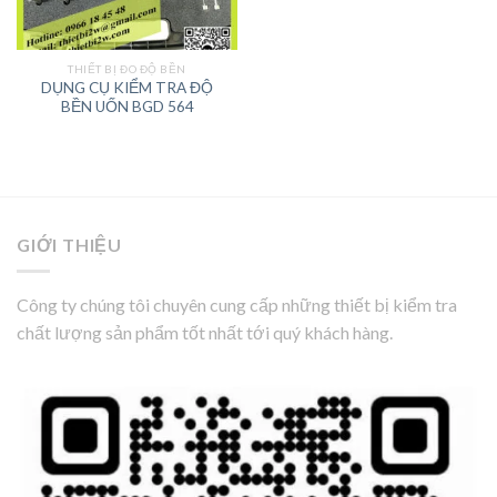
THIẾT BỊ ĐO ĐỘ BỀN
DỤNG CỤ KIỂM TRA ĐỘ
BỀN UỐN BGD 564
GIỚI THIỆU
Công ty chúng tôi chuyên cung cấp những thiết bị kiểm tra
chất lượng sản phẩm tốt nhất tới quý khách hàng.