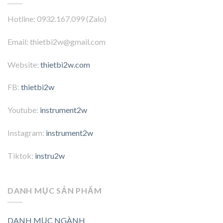
Hotline: 0932.167.099 (Zalo)
Email: thietbi2w@gmail.com
Website:
thietbi2w.com
FB:
thietbi2w
Youtube:
instrument2w
Instagram:
instrument2w
Tiktok:
instru2w
DANH MỤC SẢN PHẨM
DANH MỤC NGÀNH