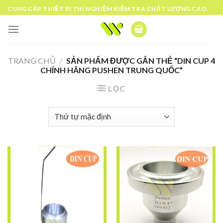
Skip
CUNG CẤP THIẾT BỊ THÍ NGHIỆM KIỂM TRA CHẤT LƯỢNG CAO
to
content
TRANG CHỦ
/
SẢN PHẨM ĐƯỢC GẮN THẺ “DIN CUP 4
CHÍNH HÃNG PUSHEN TRUNG QUỐC”
LỌC