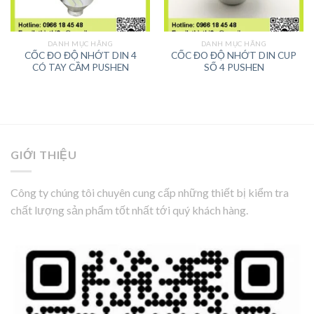
DANH MỤC HÃNG
DANH MỤC HÃNG
CỐC ĐO ĐỘ NHỚT DIN 4
CỐC ĐO ĐỘ NHỚT DIN CUP
CÓ TAY CẦM PUSHEN
SỐ 4 PUSHEN
GIỚI THIỆU
Công ty chúng tôi chuyên cung cấp những thiết bị kiểm tra
chất lượng sản phẩm tốt nhất tới quý khách hàng.