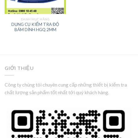
DANH MỤC HÃNG
DỤNG CỤ KIỂM TRA ĐỘ
BÁM DÍNH HGQ 2MM
GIỚI THIỆU
Công ty chúng tôi chuyên cung cấp những thiết bị kiểm tra
chất lượng sản phẩm tốt nhất tới quý khách hàng.