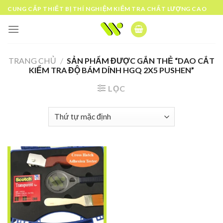
Skip
CUNG CẤP THIẾT BỊ THÍ NGHIỆM KIỂM TRA CHẤT LƯỢNG CAO
to
content
TRANG CHỦ
/
SẢN PHẨM ĐƯỢC GẮN THẺ “DAO CẮT
KIỂM TRA ĐỘ BÁM DÍNH HGQ 2X5 PUSHEN”
LỌC