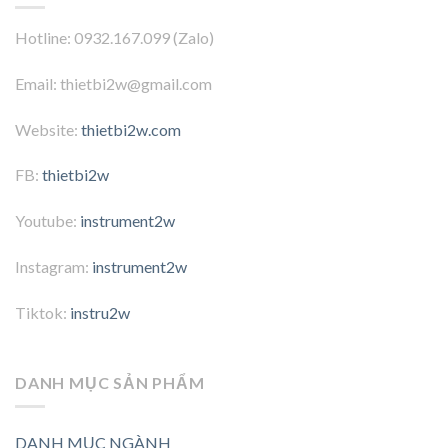
Hotline: 0932.167.099 (Zalo)
Email: thietbi2w@gmail.com
Website:
thietbi2w.com
FB:
thietbi2w
Youtube:
instrument2w
Instagram:
instrument2w
Tiktok:
instru2w
DANH MỤC SẢN PHẨM
DANH MỤC NGÀNH