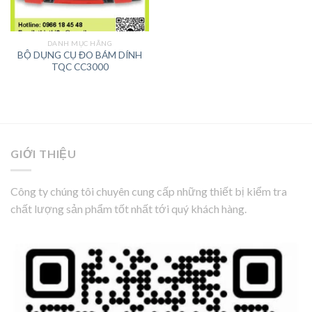
DANH MỤC HÃNG
BỘ DỤNG CỤ ĐO BÁM DÍNH
TQC CC3000
GIỚI THIỆU
Công ty chúng tôi chuyên cung cấp những thiết bị kiểm tra
chất lượng sản phẩm tốt nhất tới quý khách hàng.