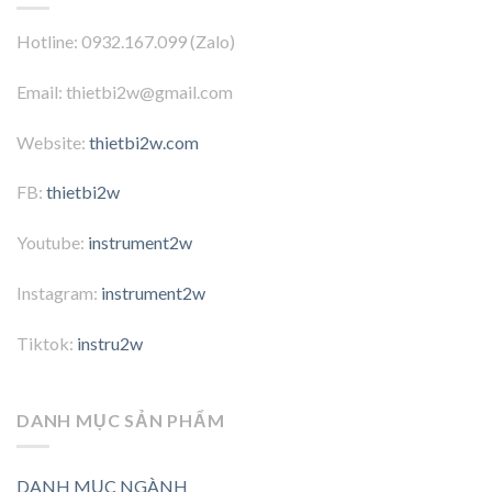
Hotline: 0932.167.099 (Zalo)
Email: thietbi2w@gmail.com
Website:
thietbi2w.com
FB:
thietbi2w
Youtube:
instrument2w
Instagram:
instrument2w
Tiktok:
instru2w
DANH MỤC SẢN PHẨM
DANH MỤC NGÀNH