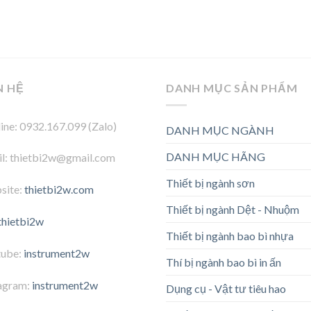
N HỆ
DANH MỤC SẢN PHẨM
ine: 0932.167.099 (Zalo)
DANH MỤC NGÀNH
DANH MỤC HÃNG
l: thietbi2w@gmail.com
Thiết bị ngành sơn
site:
thietbi2w.com
Thiết bị ngành Dệt - Nhuộm
thietbi2w
Thiết bị ngành bao bì nhựa
tube:
instrument2w
Thí bị ngành bao bì in ấn
agram:
instrument2w
Dụng cụ - Vật tư tiêu hao