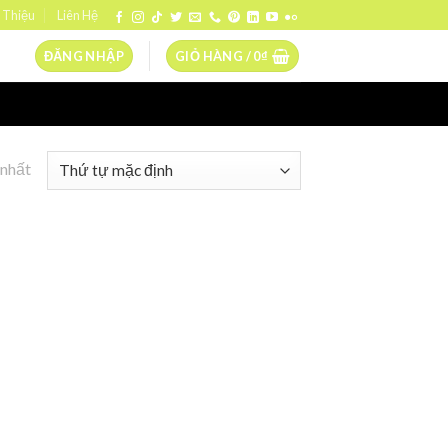
 Thiệu
Liên Hệ
ĐĂNG NHẬP
GIỎ HÀNG /
0
₫
 nhất