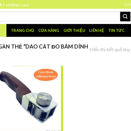
Giới
HẤT LƯỢNG CAO
TRANG CHỦ
CỬA HÀNG
GIỚI THIỆU
LIÊN HỆ
TIN TỨC
ẮN THẺ “DAO CẮT ĐO BÁM DÍNH
Hiển thị kết quả duy