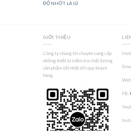
ĐỘ NHỚT LÀ GÌ
GIỚI THIỆU
LIÊ
Công ty chúng tôi chuyên cung cấp
Hotl
những thiết bị kiểm tra chất lượng
Emai
sản phẩm tốt nhất tới quý khách
hàng.
Web
FB:
You
Inst