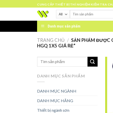
Skip
CUNG CẤP THIẾT BỊ THÍ NGHIỆM KIỂM TRA C
to
Tìm
content
kiếm:
Danh mục sản phẩm
TRANG CHỦ
/
SẢN PHẨM ĐƯỢC G
HGQ 1X5 GIÁ RẺ”
DANH MỤC SẢN PHẨM
DANH MỤC NGÀNH
DANH MỤC HÃNG
Thiết bị ngành sơn