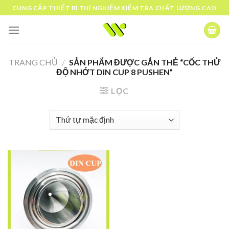
Skip
CUNG CẤP THIẾT BỊ THÍ NGHIỆM KIỂM TRA CHẤT LƯỢNG CAO
to
content
TRANG CHỦ
/
SẢN PHẨM ĐƯỢC GẮN THẺ “CỐC THỬ
ĐỘ NHỚT DIN CUP 8 PUSHEN”
LỌC