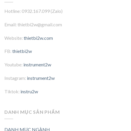
Hotline: 0932.167.099 (Zalo)
Email: thietbi2w@gmail.com
Website:
thietbi2w.com
FB:
thietbi2w
Youtube:
instrument2w
Instagram:
instrument2w
Tiktok:
instru2w
DANH MỤC SẢN PHẨM
DANH MỤC NGÀNH