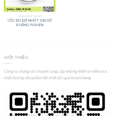
DANH MỤC HÃNG
CỐC ĐO ĐỘ NHỚT DIN SỐ
8 HÃNG PUSHEN
GIỚI THIỆU
Công ty chúng tôi chuyên cung cấp những thiết bị kiểm tra
chất lượng sản phẩm tốt nhất tới quý khách hàng.