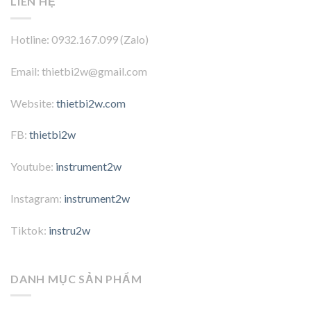
LIÊN HỆ
Hotline: 0932.167.099 (Zalo)
Email: thietbi2w@gmail.com
Website:
thietbi2w.com
FB:
thietbi2w
Youtube:
instrument2w
Instagram:
instrument2w
Tiktok:
instru2w
DANH MỤC SẢN PHẨM