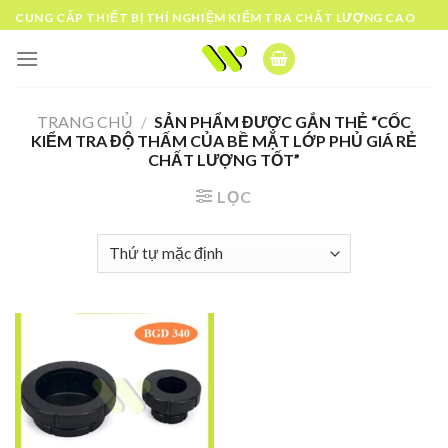
Skip
CUNG CẤP THIẾT BỊ THÍ NGHIỆM KIỂM TRA CHẤT LƯỢNG CAO
to
content
TRANG CHỦ
/
SẢN PHẨM ĐƯỢC GẮN THẺ “CỐC
KIỂM TRA ĐỘ THẤM CỦA BỀ MẶT LỚP PHỦ GIÁ RẺ
CHẤT LƯỢNG TỐT”
LỌC