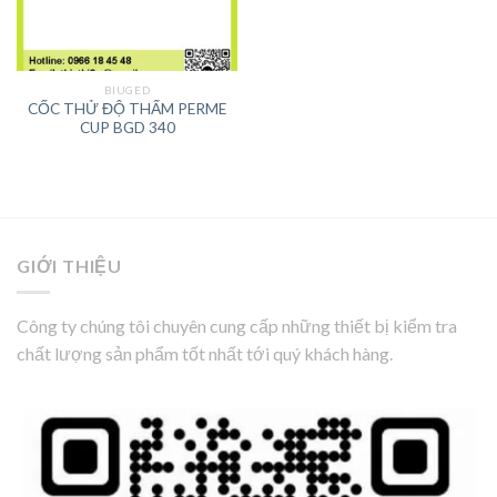
BIUGED
CỐC THỬ ĐỘ THẤM PERME
CUP BGD 340
GIỚI THIỆU
Công ty chúng tôi chuyên cung cấp những thiết bị kiểm tra
chất lượng sản phẩm tốt nhất tới quý khách hàng.