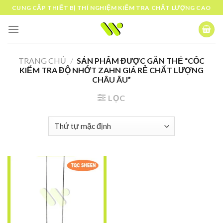
Skip
CUNG CẤP THIẾT BỊ THÍ NGHIỆM KIỂM TRA CHẤT LƯỢNG CAO
to
content
TRANG CHỦ
/
SẢN PHẨM ĐƯỢC GẮN THẺ “CỐC
KIỂM TRA ĐỘ NHỚT ZAHN GIÁ RẺ CHẤT LƯỢNG
CHÂU ÂU”
LỌC