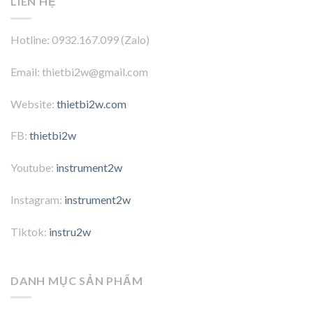
LIÊN HỆ
Hotline: 0932.167.099 (Zalo)
Email: thietbi2w@gmail.com
Website:
thietbi2w.com
FB:
thietbi2w
Youtube:
instrument2w
Instagram:
instrument2w
Tiktok:
instru2w
DANH MỤC SẢN PHẨM