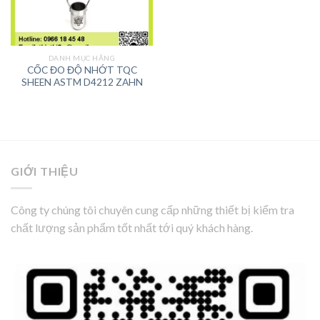
DANH MỤC HÃNG
CỐC ĐO ĐỘ NHỚT TQC
SHEEN ASTM D4212 ZAHN
GIỚI THIỆU
Công ty chúng tôi chuyên cung cấp những thiết bị kiểm tra
chất lượng sản phẩm tốt nhất tới quý khách hàng.