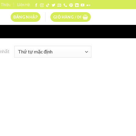
 Thiệu
Liên Hệ
ĐĂNG NHẬP
GIỎ HÀNG /
0
₫
 nhất