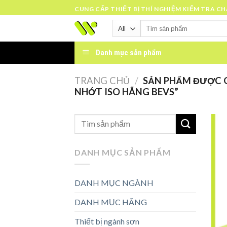
Skip
CUNG CẤP THIẾT BỊ THÍ NGHIỆM KIỂM TRA C
to
Tìm
content
kiếm:
Danh mục sản phẩm
TRANG CHỦ
/
SẢN PHẨM ĐƯỢC G
NHỚT ISO HÃNG BEVS”
DANH MỤC SẢN PHẨM
DANH MỤC NGÀNH
DANH MỤC HÃNG
Thiết bị ngành sơn