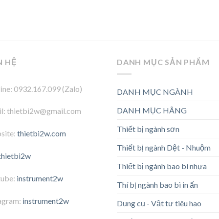
N HỆ
DANH MỤC SẢN PHẨM
ine: 0932.167.099 (Zalo)
DANH MỤC NGÀNH
DANH MỤC HÃNG
l: thietbi2w@gmail.com
Thiết bị ngành sơn
site:
thietbi2w.com
Thiết bị ngành Dệt - Nhuộm
thietbi2w
Thiết bị ngành bao bì nhựa
tube:
instrument2w
Thí bị ngành bao bì in ấn
agram:
instrument2w
Dụng cụ - Vật tư tiêu hao