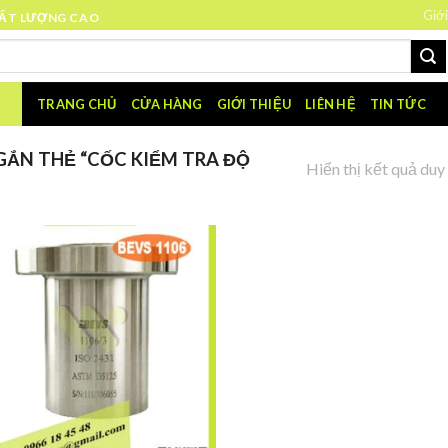
Giới
HẤT LƯỢNG CAO
TRANG CHỦ
CỬA HÀNG
GIỚI THIỆU
LIÊN HỆ
TIN TỨC
ẮN THẺ “CỐC KIỂM TRA ĐỘ
Hiển thị kết quả duy