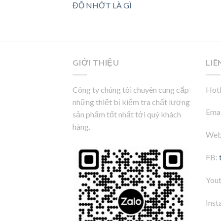
ĐỘ NHỚT LÀ GÌ
GIỚI THIỆU
LIÊ
Công ty chúng tôi chuyên cung cấp
Hotl
những thiết bị kiểm tra chất lượng
Emai
sản phẩm tốt nhất tới quý khách
hàng.
Web
FB:
You
Inst