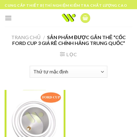
Skip
CUNG CẤP THIẾT BỊ THÍ NGHIỆM KIỂM TRA CHẤT LƯỢNG CAO
to
content
TRANG CHỦ
/
SẢN PHẨM ĐƯỢC GẮN THẺ “CỐC
FORD CUP 3 GIÁ RẺ CHÍNH HÃNG TRUNG QUỐC”
LỌC