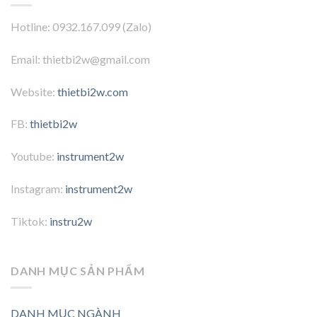
Hotline: 0932.167.099 (Zalo)
Email: thietbi2w@gmail.com
Website:
thietbi2w.com
FB:
thietbi2w
Youtube:
instrument2w
Instagram:
instrument2w
Tiktok:
instru2w
DANH MỤC SẢN PHẨM
DANH MỤC NGÀNH